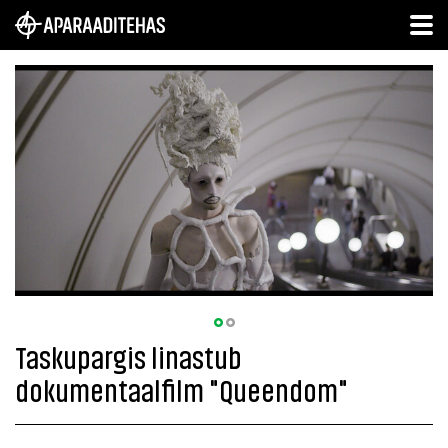
Taskupargis linastub
dokumentaalfilm "Queendom"