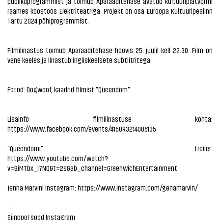
publikuprogrammist ja toimub Aparaaditehase avatud kultuuriplatvormi
raames koostöös Elektriteatriga. Projekt on osa Euroopa Kultuuripealinn
Tartu 2024 põhiprogrammist.
Filmilinastus toimub Aparaaditehase hoovis 25. juulil kell 22.30. Film on
vene keeles ja linastub ingliskeelsete subtiitritega.
Fotod: Dogwoof, kaadrid filmist "Queendom"
Lisainfo filmilinastuse kohta:
https://www.facebook.com/events/416093214086135
"Queendomi" treiler:
https://www.youtube.com/watch?
v=BiMTbx_l7NQ&t=2s&ab_channel=GreenwichEntertainment
Jenna Marvini Instagram:
https://www.instagram.com/genamarvin/
--
Siinpool sood Instagram