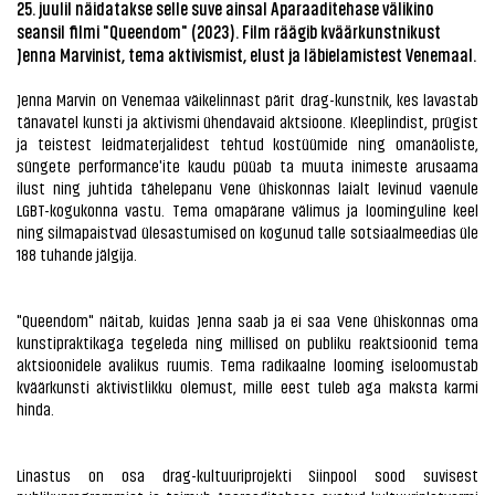
25. juulil näidatakse selle suve ainsal Aparaaditehase välikino
seansil filmi "Queendom" (2023). Film räägib kväärkunstnikust
Jenna Marvinist, tema aktivismist, elust ja läbielamistest Venemaal.
Jenna Marvin on Venemaa väikelinnast pärit drag-kunstnik, kes lavastab
tänavatel kunsti ja aktivismi ühendavaid aktsioone. Kleeplindist, prügist
ja teistest leidmaterjalidest tehtud kostüümide ning omanäoliste,
süngete performance'ite kaudu püüab ta muuta inimeste arusaama
ilust ning juhtida tähelepanu Vene ühiskonnas laialt levinud vaenule
LGBT-kogukonna vastu. Tema omapärane välimus ja loominguline keel
ning silmapaistvad ülesastumised on kogunud talle sotsiaalmeedias üle
188 tuhande jälgija.
"Queendom" näitab, kuidas Jenna saab ja ei saa Vene ühiskonnas oma
kunstipraktikaga tegeleda ning millised on publiku reaktsioonid tema
aktsioonidele avalikus ruumis. Tema radikaalne looming iseloomustab
kväärkunsti aktivistlikku olemust, mille eest tuleb aga maksta karmi
hinda.
Linastus on osa drag-kultuuriprojekti Siinpool sood suvisest