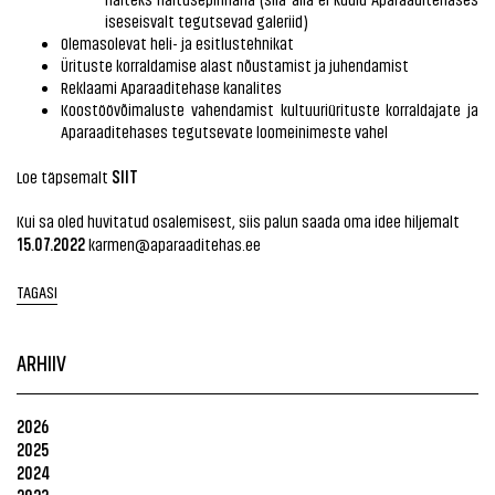
iseseisvalt tegutsevad galeriid)
Olemasolevat heli- ja esitlustehnikat
Ürituste korraldamise alast nõustamist ja juhendamist
Reklaami Aparaaditehase kanalites
Koostöövõimaluste vahendamist kultuuriürituste korraldajate ja
Aparaaditehases tegutsevate loomeinimeste vahel
SIIT
Loe täpsemalt
Kui sa oled huvitatud osalemisest, siis palun saada oma idee hiljemalt
15.07.2022
karmen@aparaaditehas.ee
TAGASI
ARHIIV
2026
2025
2024