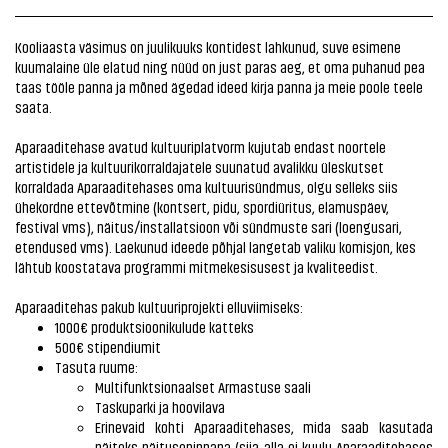
Kooliaasta väsimus on juulikuuks kontidest lahkunud, suve esimene
kuumalaine üle elatud ning nüüd on just paras aeg, et oma puhanud pea
taas tööle panna ja mõned ägedad ideed kirja panna ja meie poole teele
saata.
Aparaaditehase avatud kultuuriplatvorm kujutab endast noortele
artistidele ja kultuurikorraldajatele suunatud avalikku üleskutset
korraldada Aparaaditehases oma kultuurisündmus, olgu selleks siis
ühekordne ettevõtmine (kontsert, pidu, spordiüritus, elamuspäev,
festival vms), näitus/installatsioon või sündmuste sari (loengusari,
etendused vms). Laekunud ideede põhjal langetab valiku komisjon, kes
lähtub koostatava programmi mitmekesisusest ja kvaliteedist.
Aparaaditehas pakub kultuuriprojekti elluviimiseks:
1000€ produktsioonikulude katteks
500€ stipendiumit
Tasuta ruume:
Multifunktsionaalset Armastuse saali
Taskuparki ja hoovilava
Erinevaid kohti Aparaaditehases, mida saab kasutada
näiteks näitusepinnana (siia alla ei kuulu Aparaaditehases