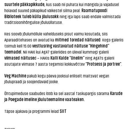
suurtele päkkapikkude
, kus saab nii puhata kui mängida ja vajadusel
Raamatupoodi
hoiavad suured päkapikud väikestel silma peal.
Biblioteek tuleb külla jõulusokk
ning iga laps saab endale valmistada
traditsioonihõngulise jõuluüllatuse.
Kes soovib jõulumöllule vahelduseks pisut vaimu kosutada, siis
mitmed toredad näitused
Aparaaditehases on avatud ka
: Kogo galeriis
vestlusring vastavatud näituse “Hingehind”
toimub kell 15:00
teemadel
. Nii HAKI kui Ag47 galeriides on üleval kummagi galerii
viimased näituse
Kalli Kalde “Uneilm”
d – HAKIs
ning Ag47s galerii
“Protsess ja portree”
asutajate viimase 7 aasta tegemisi kokkuvõttev
.
Veg Machine
pakub kogu päeva jooksul eriliselt maitsvat vegan
jõulupraadi ja soojendavaid jooke.
Karude
Õhtupimeduse saabudes lööb ka sel aastal Taskupargis särama
ja Poegade imeline jõuluteemaline vaateaken.
SIIT
Täpse ajakava ja programmi leiad