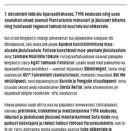
7. detsembril lööb elu Aparaaditehases, TYPA keskuses ning uues
asukohas uksed avanud Plantariumis mõnusalt ja jõuluselt kihama
ning huvitavaid tegevusi toimub nii suurtele kui väikestele.
Kui otsid kingikotti midagi põnevamat kui järjekordne sokipaar või
Ajuokse kunstirühmituse maa-
lõhnaküünal, siis viska pilk peale
alusele jõululaadale
Pallase kunstikooli maa-pealsele jõululaadale
,
talvisele Müürilille täikale
ning
. Fotograafiahuvilised saavad päkapiku
Ag47 toimuval Fototurul
kingikotti täita
. Lisaks leiad häid pakkumisi ka
Biblioteegist
Aparaaditehase poodidest – uuemat kirjandust
, teise-ringi
451° Fahrenheiti raamatutoast
Biit Me
raamatuid
, mahedat muusikat
vinüülipoest
Karude ja Poegade stuudiopoest
, nostalgiakingitusi
. Oma
Gerda Retter
stuudio uksed avab nahadisainer
, kelle showroomis on
laupäeval kõigile toodetele -10% soodustus.
Päeva jooksul saab võtta osa ka paljudest erinevatest töötubadest
printimine, trükkimine ja meisterdamine TYPA keskuses
näiteks
,
lõbusad ja jõukohased jõulused meisterdamised Sofa Hubis
ning
puidust küünlajala ja riidest helkuri töötoad Paranduskeldris
. Kell 12-
tuba väikestele ja
15 on Tartu Ashtanga Jooga ruumides avatud