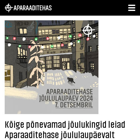
Kõige põnevamad jõulukingid leiad
Aparaaditehase jõululaupäevalt