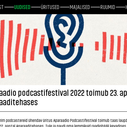
ST
UUDISED
ÜRITUSED
MAJALISED
RUUMID
aadio podcastifestival 2022 toimub 23. apr
aaditehases
rim podcastereid ühendav üritus Aparaadio Podcastifestival toimub taas laupä
2022. aastal Aparaaditehases. Tule ja naudi oma lemmikuid raadiohääli kevadises