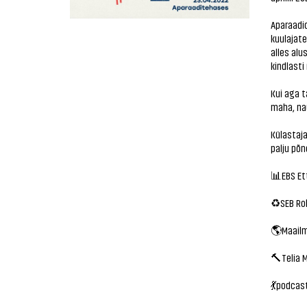
Aparaadio
kuulajate
alles alu
kindlast
Kui aga t
maha, na
Külastaja
palju põ
📊EBS Ett
♻️SEB Ro
🌎Maailm
🔨Telia M
💃podcas