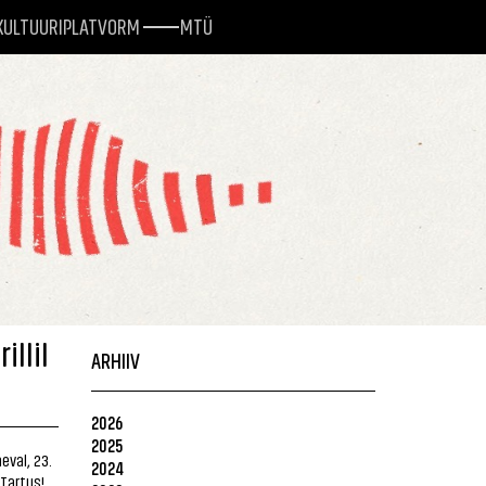
KULTUURIPLATVORM
MTÜ
illil
ARHIIV
2026
2025
eval, 23.
2024
 Tartus!