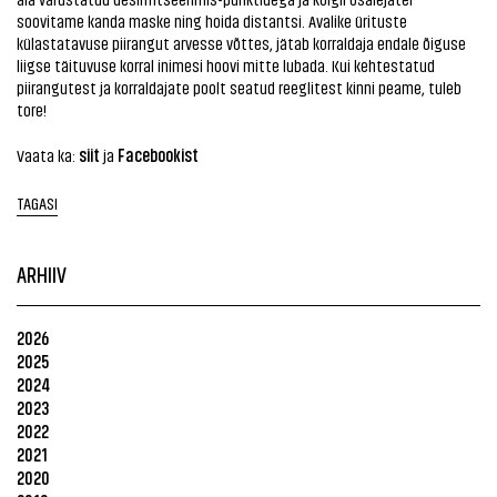
soovitame kanda maske ning hoida distantsi. Avalike ürituste
külastatavuse piirangut arvesse võttes, jätab korraldaja endale õiguse
liigse täituvuse korral inimesi hoovi mitte lubada. Kui kehtestatud
piirangutest ja korraldajate poolt seatud reeglitest kinni peame, tuleb
tore!
siit
Facebookist
Vaata ka:
ja
TAGASI
ARHIIV
2026
2025
2024
2023
2022
2021
2020