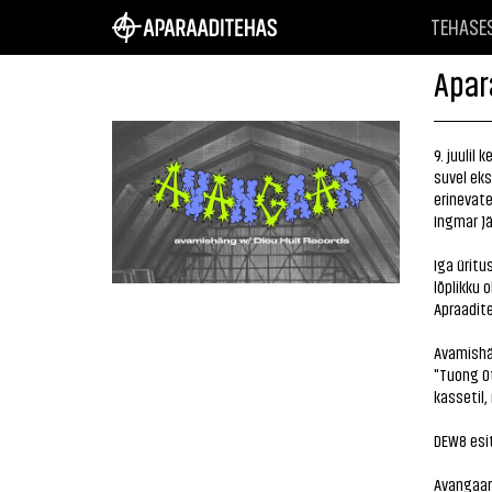
TEHASE
Apar
9. juulil
suvel ek
erinevate
Ingmar Jä
Iga üritu
lõplikku 
Apraadite
Avamishän
"Tuong Ot
kassetil,
DEW8 esit
Avangaari