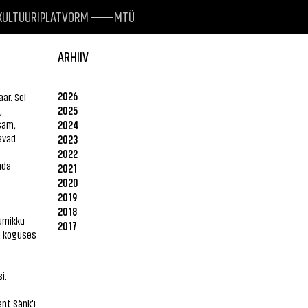
KULTUURIPLATVORM
MTÜ
e
ARHIIV
2026
ar. Sel
2025
,
sam,
2024
avad.
2023
2022
nda
2021
2020
2019
2018
gumikku
2017
ud koguses
i.
ent Sänk'i