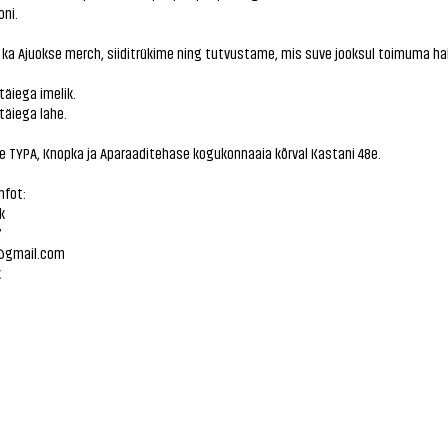
oni.
ka Ajuokse merch, siiditrükime ning tutvustame, mis suve jooksul toimuma ha
 täiega imelik.
 täiega lahe.
e TYPA, Knopka ja Aparaaditehase kogukonnaaia kõrval Kastani 48e.
nfot:
k
7
@gmail.com
k