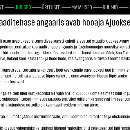
ST
UUDISED
ÜRITUSED
MAJALISED
RUUMID
aaditehase angaaris avab hooaja Ajuoks
 kell 18:00 avab uksed alternatiivse kunsti galerii ja avatud stuudio Ajuokse Avanga
sperimenteeritakse Aparaaditehase angaaris ja Kogukonnaajas muusika, kunsti
 töötubade ja üritustega. Meie püsiresidentidest kunstnikud on Sänk, Ann Tuk
rve, Roland Seer, Stina Leek ja Rodo Dodo, kes Avangaaris aktiivselt looma hakk
s, kunstiteos, töötuba ja kontsert loob Avangaarile suve jooksul uue kihi ning e
olemust näitab ta alles suve lõpus vahetult enne Avangaari hooaja lõpetamist
hase festivalil.
gil esitleb Dieu Huit Recordsi alt välja antud SUBDOOPE oma esimest biidi ko
 Subdoope". Leibeli nimistus DIEU005 ehk viies reliis on ka saadaval limiteerit
 mille kujunduse autoriks on Avangaari resident Ingmar Järve.
ab kuulmata jäänud instrumentaale, vinüülidelt leidnud rariteete ja obskuursus
s kostub vahepalaks ka triphopi hiphopi maigulist biiti selekteeritud läbi resid