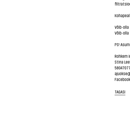
filtratsio
Kohapeal 
Võib-olla
Võib-olla
PS! Asum
Rohkem i
Stina Lee
5804707
ajuokse
Faceboo
TAGASI