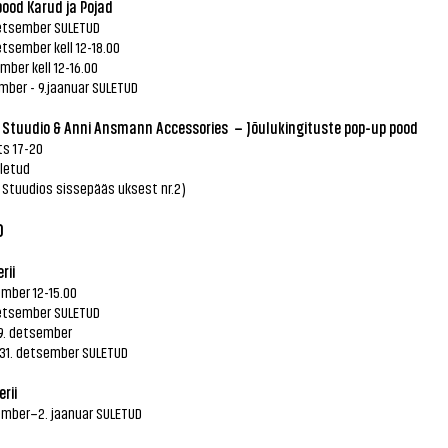
ood Karud ja Pojad
detsember SULETUD
etsember kell 12-18.00
mber kell 12-16.00
mber - 9.jaanuar SULETUD
 Stuudio & Anni Ansmann Accessories – Jõulukingituste pop-up pood
ts 17-20
uletud
 Stuudios sissepääs uksest nr.2)
D
rii
ember 12-15.00
detsember SULETUD
29. detsember
-31. detsember SULETUD
rii
ember–2. jaanuar SULETUD