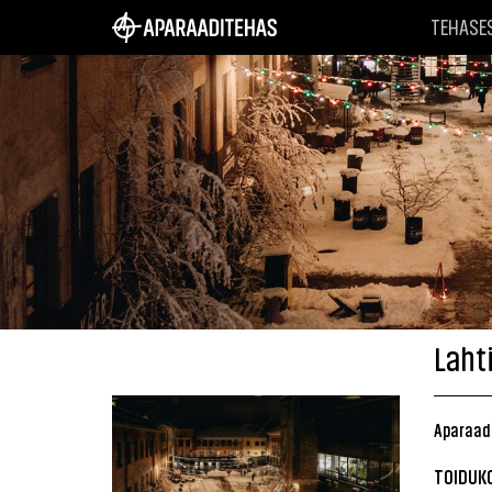
TEHASE
Laht
Aparaadi
TOIDUK