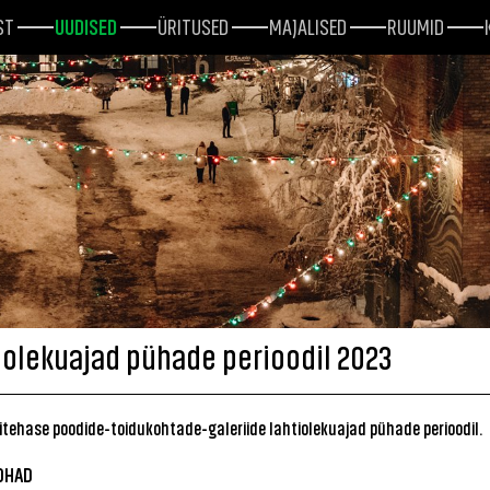
ST
UUDISED
ÜRITUSED
MAJALISED
RUUMID
iolekuajad pühade perioodil 2023
tehase poodide-toidukohtade-galeriide lahtiolekuajad pühade perioodil.
OHAD