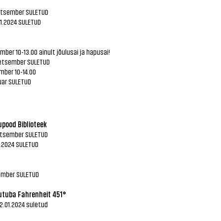
etsember SULETUD
01.2024 SULETUD
mber 10-13.00 ainult jõulusai ja hapusai!
detsember SULETUD
mber 10-14.00
nuar SULETUD
pood Biblioteek
etsember SULETUD
1.2024 SULETUD
ember SULETUD
tuba Fahrenheit 451°
2.01.2024 suletud