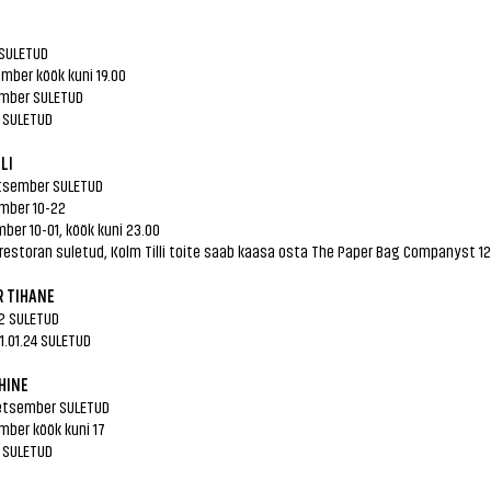
 SULETUD
mber köök kuni 19.00
ember SULETUD
r SULETUD
LI
tsember SULETUD
mber 10-22
ber 10-01, köök kuni 23.00
 restoran suletud, Kolm Tilli toite saab kaasa osta The Paper Bag Companyst 1
R TIHANE
12 SULETUD
01.01.24 SULETUD
HINE
detsember SULETUD
mber köök kuni 17
r SULETUD