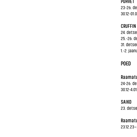
PUHVET
23-26. d
30.12-01.
CRUFFIN
24. detse
25.-26. 
31. detse
1.-2. jaa
POED
Raamatu
24-26. d
30.12-4.0
SAIKO
23. dets
Raamatu
23.12.23–