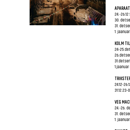
APARAAT
24.-26.12
30. detse
31. dets
1. jaanua
KOLM TIL
24-25.de
26.detse
31.detsem
1.jaanuar
TRIKSTE
24.12-26.
31.12.23-
VEG MAC
24.-26. 
31. detse
1. jaanua