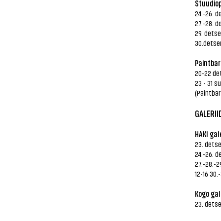
Stuudiop
24.-26. 
27.-28. d
29. detse
30.detse
Paintbar
20-22 de
23 - 31 s
(Paintbar
GALERII
HAKI gale
23. dets
24.-26. 
27.-28.-
12-16 30.
Kogo gale
23. dets