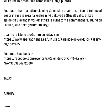
kui ka lihtsalt mõnusas atmosfääris jalga puhata.
Aparaaditehast ja näituseid ning galeriisid tutvustavad tuurid toimuvad
eesti, inglise ja ukraina keeles ning pakuvad sõltuvalt valikust kas
ajaloolist ülevaadet või kunstnike ja kuraatorite kommentaare. Tuurid on
tasuta, kuid eelregistreerimisega
Lisainfo ja täpne programm on leitav siin:
https://www.aparaaditehas.ee/uritused/galeriide-oo-vol-15-or-gallery-
night-vol-15
Sündmus Facebookis:
https://facebook.com/events/s/galeriide-oo-vol-15-gallery-
ni/643053234972000/
TAGASI
ARHIIV