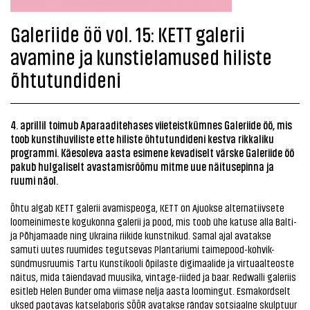
Galeriide öö vol. 15: KETT galerii
avamine ja kunstielamused hiliste
õhtutundideni
4. aprillil toimub Aparaaditehases viieteistkümnes Galeriide öö, mis
toob kunstihuviliste ette hiliste õhtutundideni kestva rikkaliku
programmi. Käesoleva aasta esimene kevadiselt värske Galeriide öö
pakub hulgaliselt avastamisrõõmu mitme uue näitusepinna ja
ruumi näol.
Õhtu algab KETT galerii avamispeoga, KETT on Ajuokse alternatiivsete
loomeinimeste kogukonna galerii ja pood, mis toob ühe katuse alla Balti-
ja Põhjamaade ning Ukraina riikide kunstnikud. Samal ajal avatakse
samuti uutes ruumides tegutsevas Plantariumi taimepood-kohvik-
sündmusruumis Tartu Kunstikooli õpilaste digimaalide ja virtuaalteoste
näitus, mida täiendavad muusika, vintage-riided ja baar. Redwalli galeriis
esitleb Helen Bunder oma viimase nelja aasta loomingut. Esmakordselt
uksed paotavas katselaboris SÕÕR avatakse rändav sotsiaalne skulptuur