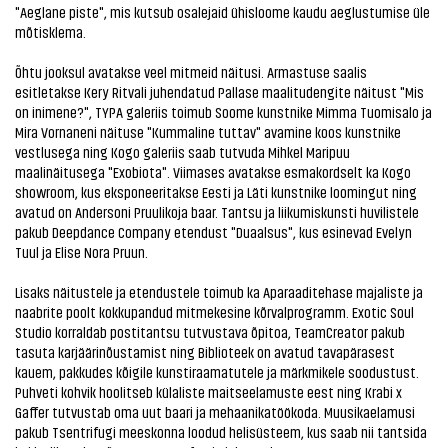
"Aeglane piste", mis kutsub osalejaid ühisloome kaudu aeglustumise üle
mõtisklema.
Õhtu jooksul avatakse veel mitmeid näitusi. Armastuse saalis
esitletakse Kery Ritvali juhendatud Pallase maalitudengite näitust "Mis
on inimene?", TYPA galeriis toimub Soome kunstnike Mimma Tuomisalo ja
Mira Vornaneni näituse "Kummaline tuttav" avamine koos kunstnike
vestlusega ning Kogo galeriis saab tutvuda Mihkel Maripuu
maalinäitusega "Exobiota". Viimases avatakse esmakordselt ka Kogo
showroom, kus eksponeeritakse Eesti ja Läti kunstnike loomingut ning
avatud on Andersoni Pruulikoja baar. Tantsu ja liikumiskunsti huvilistele
pakub Deepdance Company etendust "Duaalsus", kus esinevad Evelyn
Tuul ja Elise Nora Pruun.
Lisaks näitustele ja etendustele toimub ka Aparaaditehase majaliste ja
naabrite poolt kokkupandud mitmekesine kõrvalprogramm. Exotic Soul
Studio korraldab postitantsu tutvustava õpitoa, TeamCreator pakub
tasuta karjäärinõustamist ning Biblioteek on avatud tavapärasest
kauem, pakkudes kõigile kunstiraamatutele ja märkmikele soodustust.
Puhveti kohvik hoolitseb külaliste maitseelamuste eest ning Krabi x
Gaffer tutvustab oma uut baari ja mehaanikatöökoda. Muusikaelamusi
pakub Tsentrifugi meeskonna loodud helisüsteem, kus saab nii tantsida