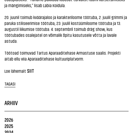
ja mängimiseks,” lisab Labia Koidula.
20. juunil toimub kväärajaloo ja karakteriloome töötuba, 2. juulil grimmi ja
paruka stiliseerimise töötuba, 23. juulil kostüümiloome töötuba ja 13.
augustil liikumise töötuba. 4. septembril toimub dräg show, kus
töötubades osalejatel on võimalik õpitu kasutusele võtta ja lavale
astuda.
Töötoad toimuvad Tartus Aparaaditehase Armastuse saalis. Projekti
aitab ellu viia Aparaaditehase kultuuriplatvorm.
SIIT
Loe lähemalt
TAGASI
ARHIIV
2026
2025
2024