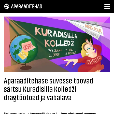
Aparaaditehase suvesse toovad
särtsu Kuradisilla Kolledži
drägtöötoad ja vabalava
Sel suvel toimub Aparaaditehase kultuuriplatvormi raames