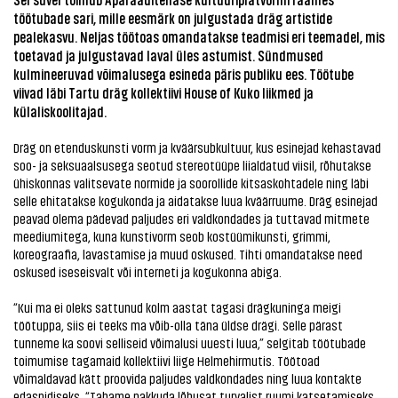
töötubade sari, mille eesmärk on julgustada dräg artistide
pealekasvu. Neljas töötoas omandatakse teadmisi eri teemadel, mis
toetavad ja julgustavad laval üles astumist. Sündmused
kulmineeruvad võimalusega esineda päris publiku ees. Töötube
viivad läbi Tartu dräg kollektiivi House of Kuko liikmed ja
külaliskoolitajad.
Dräg on etenduskunsti vorm ja kväärsubkultuur, kus esinejad kehastavad
soo- ja seksuaalsusega seotud stereotüüpe liialdatud viisil, rõhutakse
ühiskonnas valitsevate normide ja soorollide kitsaskohtadele ning läbi
selle ehitatakse kogukonda ja aidatakse luua kväärruume. Dräg esinejad
peavad olema pädevad paljudes eri valdkondades ja tuttavad mitmete
meediumitega, kuna kunstivorm seob kostüümikunsti, grimmi,
koreograafia, lavastamise ja muud oskused. Tihti omandatakse need
oskused iseseisvalt või interneti ja kogukonna abiga.
“Kui ma ei oleks sattunud kolm aastat tagasi drägkuninga meigi
töötuppa, siis ei teeks ma võib-olla täna üldse drägi. Selle pärast
tunneme ka soovi selliseid võimalusi uuesti luua,” selgitab töötubade
toimumise tagamaid kollektiivi liige Helmehirmutis. Töötoad
võimaldavad kätt proovida paljudes valdkondades ning luua kontakte
edaspidiseks. “Tahame pakkuda lõbusat turvalist ruumi katsetamiseks