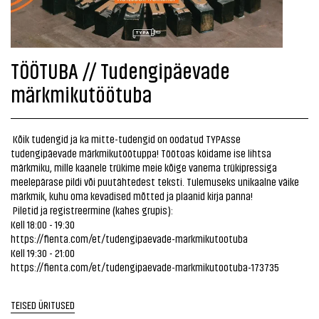
TÖÖTUBA // Tudengipäevade
märkmikutöötuba
Kõik tudengid ja ka mitte-tudengid on oodatud TYPAsse
tudengipäevade märkmikutöötuppa! Töötoas köidame ise lihtsa
märkmiku, mille kaanele trükime meie kõige vanema trükipressiga
meelepärase pildi või puutähtedest teksti. Tulemuseks unikaalne väike
märkmik, kuhu oma kevadised mõtted ja plaanid kirja panna!
Piletid ja registreermine (kahes grupis):
Kell 18:00 - 19:30
https://fienta.com/et/tudengipaevade-markmikutootuba
Kell 19:30 - 21:00
https://fienta.com/et/tudengipaevade-markmikutootuba-173735
TEISED ÜRITUSED