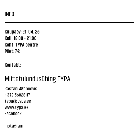
INFO
Kuupäev: 21. 04. 26
Kell: 18:00
21:00
-
Koht:
TYPA centre
Pilet: 7€
Kontakt:
Mittetulundusühing TYPA
Kastani 48f hoovis
+372 56828117
typa@typa.ee
www.typa.ee
Facebook
Instagram