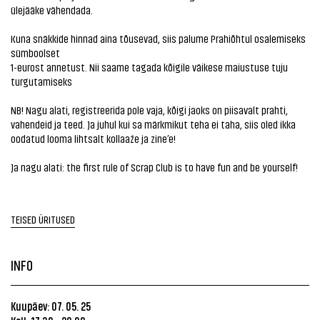
ülejääke vähendada.
Kuna snäkkide hinnad aina tõusevad, siis palume Prahiõhtul osalemiseks
sümboolset
1-eurost annetust. Nii saame tagada kõigile väikese maiustuse tuju
turgutamiseks
NB! Nagu alati, registreerida pole vaja, kõigi jaoks on piisavalt prahti,
vahendeid ja teed. Ja juhul kui sa märkmikut teha ei taha, siis oled ikka
oodatud looma lihtsalt kollaaže ja zine’e!
Ja nagu alati: the first rule of Scrap Club is to have fun and be yourself!
TEISED ÜRITUSED
INFO
Kuupäev: 07. 05. 25