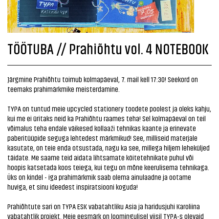
TÖÖTUBA // Prahiõhtu vol. 4 NOTEBOOK
Järgmine Prahiõhtu toimub kolmapäeval, 7. mail kell 17:30! Seekord on
teemaks prahimärkmike meisterdamine.
TYPA on tuntud meie upcycled stationery toodete poolest ja oleks kahju,
kui me ei üritaks neid ka Prahiõhtu raames teha! Sel kolmapäeval on teil
võimalus teha endale väikesed kollaaži tehnikas kaante ja erinevate
paberitüüpide seguga lehtedest märkmikud! See, milliseid materjale
kasutate, on teie enda otsustada, nagu ka see, millega hiljem leheküljed
täidate. Me saame teid aidata lihtsamate köitetehnikate puhul või
hoopis katsetada koos teiega, kui tegu on mõne keerulisema tehnikaga.
Üks on kindel - iga prahimärkmik saab olema ainulaadne ja ootame
huviga, et sinu ideedest inspiratsiooni koguda!
Prahiõhtute sari on TYPA ESK vabatahtliku Asia ja haridusjuhi Karoliina
vabatahtlik projekt. Meie eesmärk on loomingulisel viisil TYPA-s olevaid