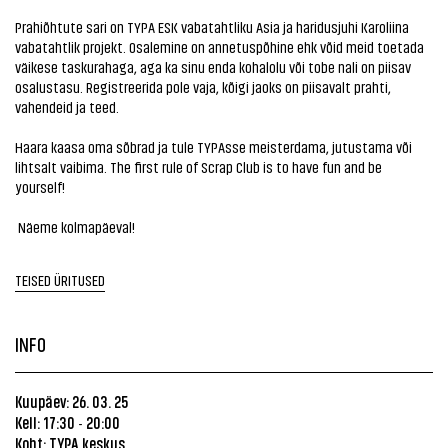
Prahiõhtute sari on TYPA ESK vabatahtliku Asia ja haridusjuhi Karoliina
vabatahtlik projekt. Osalemine on annetuspõhine ehk võid meid toetada
väikese taskurahaga, aga ka sinu enda kohalolu või tobe nali on piisav
osalustasu. Registreerida pole vaja, kõigi jaoks on piisavalt prahti,
vahendeid ja teed.
Haara kaasa oma sõbrad ja tule TYPAsse meisterdama, jutustama või
lihtsalt vaibima. The first rule of Scrap Club is to have fun and be
yourself!
Näeme kolmapäeval!
TEISED ÜRITUSED
INFO
Kuupäev: 26. 03. 25
Kell: 17:30
20:00
-
Koht:
TYPA keskus