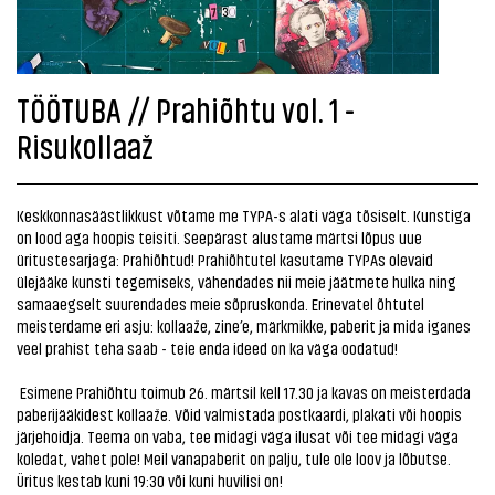
TÖÖTUBA // Prahiõhtu vol. 1 -
Risukollaaž
Keskkonnasäästlikkust võtame me TYPA-s alati väga tõsiselt. Kunstiga
on lood aga hoopis teisiti. Seepärast alustame märtsi lõpus uue
üritustesarjaga: Prahiõhtud! Prahiõhtutel kasutame TYPAs olevaid
ülejääke kunsti tegemiseks, vähendades nii meie jäätmete hulka ning
samaaegselt suurendades meie sõpruskonda. Erinevatel õhtutel
meisterdame eri asju: kollaaže, zine’e, märkmikke, paberit ja mida iganes
veel prahist teha saab - teie enda ideed on ka väga oodatud!
Esimene Prahiõhtu toimub 26. märtsil kell 17.30 ja kavas on meisterdada
paberijääkidest kollaaže. Võid valmistada postkaardi, plakati või hoopis
järjehoidja. Teema on vaba, tee midagi väga ilusat või tee midagi väga
koledat, vahet pole! Meil vanapaberit on palju, tule ole loov ja lõbutse.
Üritus kestab kuni 19:30 või kuni huvilisi on!