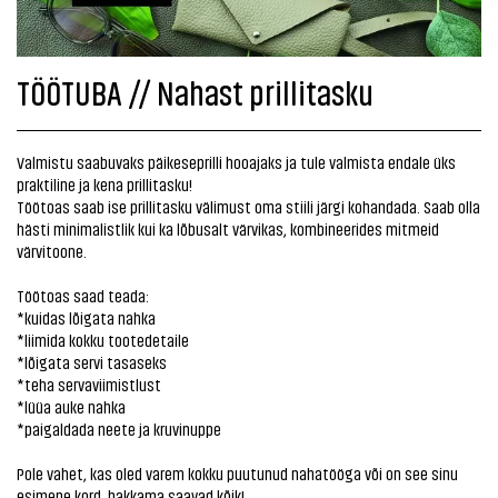
TÖÖTUBA // Nahast prillitasku
Valmistu saabuvaks päikeseprilli hooajaks ja tule valmista endale üks
praktiline ja kena prillitasku!
Töötoas saab ise prillitasku välimust oma stiili järgi kohandada. Saab olla
hästi minimalistlik kui ka lõbusalt värvikas, kombineerides mitmeid
värvitoone.
Töötoas saad teada:
*kuidas lõigata nahka
*liimida kokku tootedetaile
*lõigata servi tasaseks
*teha servaviimistlust
*lüüa auke nahka
*paigaldada neete ja kruvinuppe
Pole vahet, kas oled varem kokku puutunud nahatööga või on see sinu
esimene kord, hakkama saavad kõik!