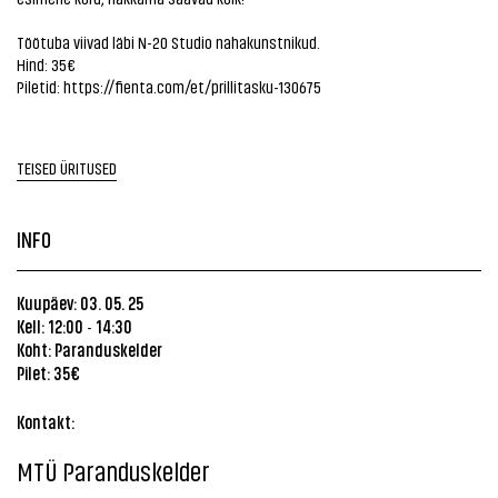
Töötuba viivad läbi N-20 Studio nahakunstnikud.
Hind: 35€
Piletid:
https://fienta.com/et/prillitasku-130675
TEISED ÜRITUSED
INFO
Kuupäev: 03. 05. 25
Kell: 12:00
14:30
-
Koht:
Paranduskelder
Pilet: 35€
Kontakt:
MTÜ Paranduskelder