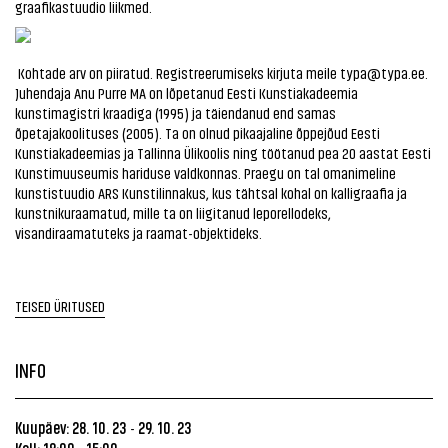
graafikastuudio liikmed.
Kohtade arv on piiratud. Registreerumiseks kirjuta meile typa@typa.ee.
Juhendaja Anu Purre MA on lõpetanud Eesti Kunstiakadeemia
kunstimagistri kraadiga (1995) ja täiendanud end samas
õpetajakoolituses (2005). Ta on olnud pikaajaline õppejõud Eesti
Kunstiakadeemias ja Tallinna Ülikoolis ning töötanud pea 20 aastat Eesti
Kunstimuuseumis hariduse valdkonnas. Praegu on tal omanimeline
kunstistuudio ARS Kunstilinnakus, kus tähtsal kohal on kalligraafia ja
kunstnikuraamatud, mille ta on liigitanud leporellodeks,
visandiraamatuteks ja raamat-objektideks.
TEISED ÜRITUSED
INFO
Kuupäev: 28. 10. 23
29. 10. 23
-