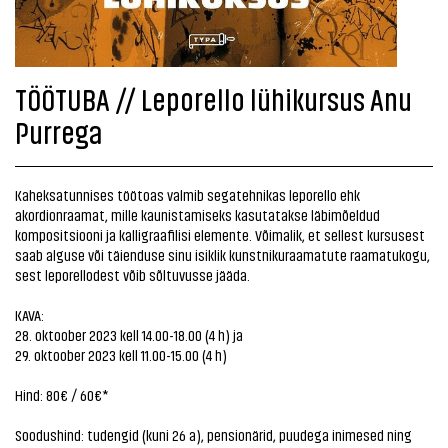
TÖÖTUBA // Leporello lühikursus Anu
Purrega
Kaheksatunnises töötoas valmib segatehnikas leporello ehk
akordionraamat, mille kaunistamiseks kasutatakse läbimõeldud
kompositsiooni ja kalligraafilisi elemente. Võimalik, et sellest kursusest
saab alguse või täienduse sinu isiklik kunstnikuraamatute raamatukogu,
sest leporellodest võib sõltuvusse jääda.
KAVA:
28. oktoober 2023 kell 14.00-18.00 (4 h) ja
29. oktoober 2023 kell 11.00-15.00 (4 h)
Hind: 80€ / 60€*
Soodushind: tudengid (kuni 26 a), pensionärid, puudega inimesed ning