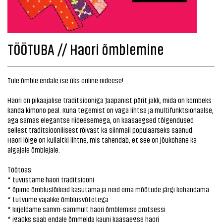
TÖÖTUBA // Haori õmblemine
Tule õmble endale ise üks eriline riideese!
Haori on pikaajalise traditsiooniga Jaapanist pärit jakk, mida on kombeks
kanda kimono peal. Kuna tegemist on väga lihtsa ja multifunktsionaalse,
aga samas elegantse riideesemega, on kaasaegsed tõlgendused
sellest traditsioonilisest rõivast ka siinmail populaarseks saanud.
Haori lõige on küllaltki lihtne, mis tähendab, et see on jõukohane ka
algajale õmblejale.
Töötoas:
* tuvustame haori traditsiooni
* õpime õmbluslõikeid kasutama ja neid oma mõõtude järgi kohandama
* tutvume vajalike õmblusvõtetega
* kirjeldame samm-sammult haori õmblemise protsessi
* igaüks saab endale õmmelda kauni kaasaegse haori