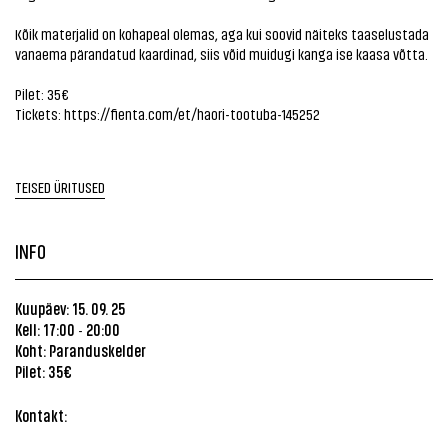
Kõik materjalid on kohapeal olemas, aga kui soovid näiteks taaselustada
vanaema pärandatud kaardinad, siis võid muidugi kanga ise kaasa võtta.
Pilet: 35€
Tickets:
https://fienta.com/et/haori-tootuba-145252
TEISED ÜRITUSED
INFO
Kuupäev: 15. 09. 25
Kell: 17:00
20:00
-
Koht:
Paranduskelder
Pilet: 35€
Kontakt: