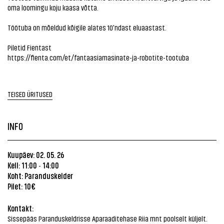
oma loomingu koju kaasa võtta.
Töötuba on mõeldud kõigile alates 10'ndast eluaastast.
Piletid Fientast
https://fienta.com/et/fantaasiamasinate-ja-robotite-tootuba
TEISED ÜRITUSED
INFO
Kuupäev: 02. 05. 26
Kell: 11:00
14:00
-
Koht:
Paranduskelder
Pilet: 10€
Kontakt:
Sissepääs Paranduskeldrisse Aparaaditehase Riia mnt poolselt küljelt.