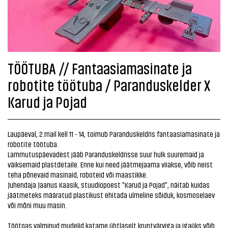
TÖÖTUBA // Fantaasiamasinate ja
robotite töötuba / Paranduskelder X
Karud ja Pojad
Laupäeval, 2.mail kell 11 - 14, toimub Paranduskeldris fantaasiamasinate ja
robotite töötuba.
Lammutuspäevadest jääb Paranduskeldrisse suur hulk suuremaid ja
väiksemaid plastdetaile. Enne kui need jäätmejaama viiakse, võib neist
teha põnevaid masinaid, roboteid või maastikke.
Juhendaja Jaanus Kaasik, stuudiopoest "Karud ja Pojad", näitab kuidas
jäätmeteks määratud plastikust ehitada ulmeline sõiduk, kosmoselaev
või mõni muu masin.
Töötoas valminud mudelid katame ühtlaselt kruntvärviga ja igaüks võib