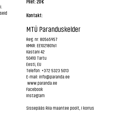
Pilet: 20€
i.
eseid
Kontakt:
MTÜ Paranduskelder
Reg. nr: 80565957
KMKR: EE102180161
Kastani 42
50410 Tartu
Eesti, EU
Telefon: +372 5323 5013
E-mail:
info@paranda.ee
www.paranda.ee
Facebook
Instagram
Sissepääs Riia maantee poolt, I korrus