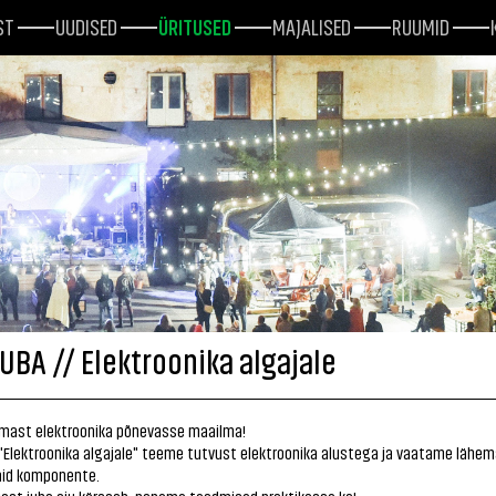
ST
UUDISED
ÜRITUSED
MAJALISED
RUUMID
UBA // Elektroonika algajale
emast elektroonika põnevasse maailma!
Elektroonika algajale" teeme tutvust elektroonika alustega ja vaatame lähem
aid komponente.