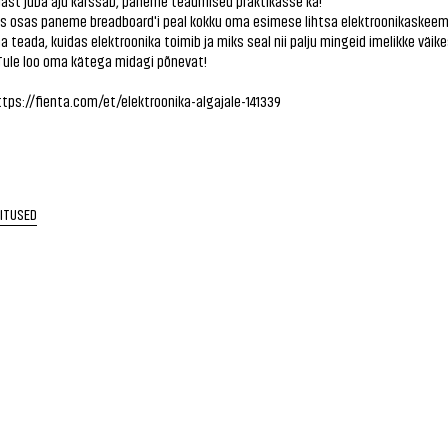
iast juba aju kärssab, paneme teadmised praktikasse ka!
es osas paneme breadboard'i peal kokku oma esimese lihtsa elektroonikaskeem
aa teada, kuidas elektroonika toimib ja miks seal nii palju mingeid imelikke väik
 Tule loo oma kätega midagi põnevat!
ttps://fienta.com/et/elektroonika-algajale-141339
RITUSED