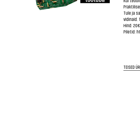
Kui teoor
Praktilis
Tule ja s
vidinaid.
Hind: 20€
Piletid:
h
TEISED Ü