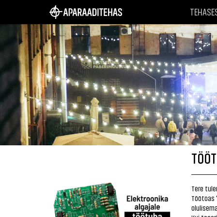
TEHASE
TÖÖT
Tere tul
Töötoas "
olulisem