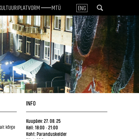
KULTUURIPLATVORM
MTÜ
ENG
INFO
Kuupäev: 27. 08. 25
alt kõige
Kell: 18:00
21:00
-
Koht:
Paranduskelder