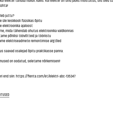
 kui elekter tundub hullult kallis. Kui elekter on sinu jaoks mõistatus, siis oled 
kohta!
uleb juttu?
 üle keskkooli füüsikas õpitu
 elektroonika ajaloost
ame, mida tähendab ohutus elektroonika valdkonnas
ame põhilisi töövõtteid ja tööriistu
me elektriseadmete remontimise algtõed
us saavad osalejad õpitu praktikasse panna.
imused on oodatud, seletame nõrkemiseni!
€
ri end siin:
https://fienta.com/et/elektri-abc-135347
RITUSED