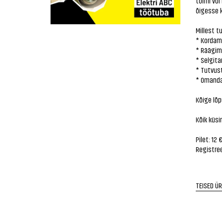
toimi või
õigesse 
Millest t
* Kordame
* Räägime
* Selgit
* Tutvust
* Omanda
Kõige lõp
Kõik küs
Pilet: 12 
Registree
TEISED Ü