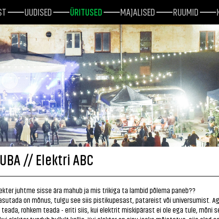
ST
UUDISED
ÜRITUSED
MAJALISED
RUUMID
UBA // Elektri ABC
ekter juhtme sisse ära mahub ja mis trikiga ta lambid põlema paneb??
kasutada on mõnus, tulgu see siis pistikupesast, patareist või universumist. A
 teada, rohkem teada - eriti siis, kui elektrit miskipärast ei ole ega tule, mõni s