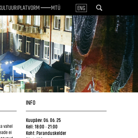
KULTUURIPLATVORM
MTÜ
ENG
INFO
Kuupäev: 06. 06. 25
ga vahel
Kell: 18:00
21:00
-
eade ei
Koht:
Paranduskelder