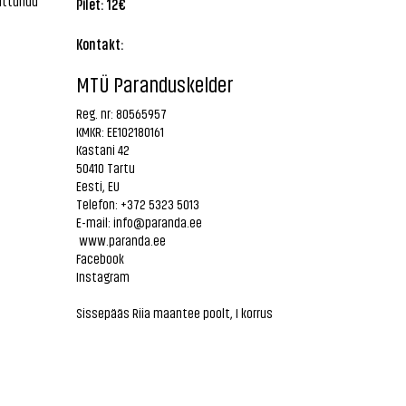
sattunud
Pilet: 12€
Kontakt:
MTÜ Paranduskelder
Reg. nr: 80565957
KMKR: EE102180161
Kastani 42
50410 Tartu
Eesti, EU
Telefon: +372 5323 5013
E-mail:
info@paranda.ee
www.paranda.ee
Facebook
Instagram
Sissepääs Riia maantee poolt, I korrus