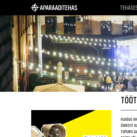
TEHASE
TÖÖT
Kuidas el
Elektrit 
tahaks ju