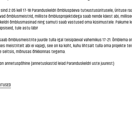
ind 2.05 kell 17-18 Paranduskeldri õmbluspäeva tutvustusüritusele, Ürituse r
ad õmblusmeistrid, milliste õmblusprojektidega saab nende käest abi, millise
keldri õmblusmasinad ning samuti saab vastused oma küsimustele. Pakume k
üpsiseid, tule astu läbi!
saab õmblusmeistrite juurde tulla igal teisipäeval vahemikus 17-21. Õmblema 
kes meistritelt abi ei vajagi, see on ka koht, kuhu lihtsalt tulla oma projekte te
e seltsis, mõnusas õhkkonnas tegema.
on annetuspõhine (annetuskastid leiad Paranduskeldri uste juurest)
RITUSED