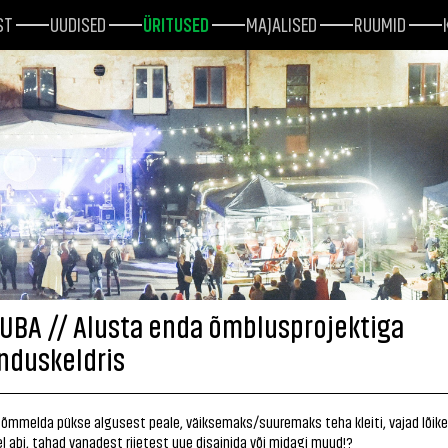
ST
UUDISED
ÜRITUSED
MAJALISED
RUUMID
UBA // Alusta enda õmblusprojektiga
nduskeldris
 õmmelda pükse algusest peale, väiksemaks/suuremaks teha kleiti, vajad lõike
 abi, tahad vanadest riietest uue disainida või midagi muud!?