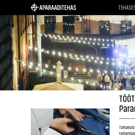
TEHASE
TÖÖT
Para
Tahaksid
tegemisel