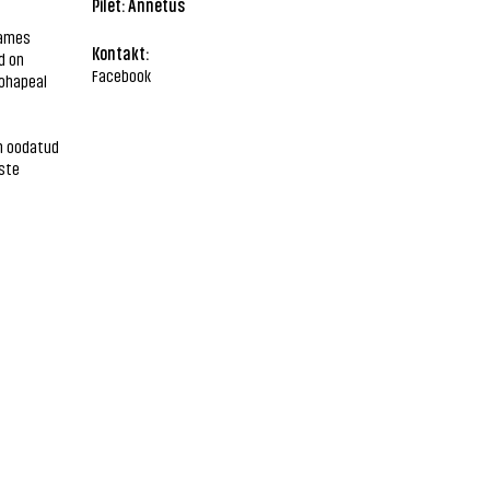
Pilet: Annetus
aames
Kontakt:
d on
Facebook
ohapeal
on oodatud
iste