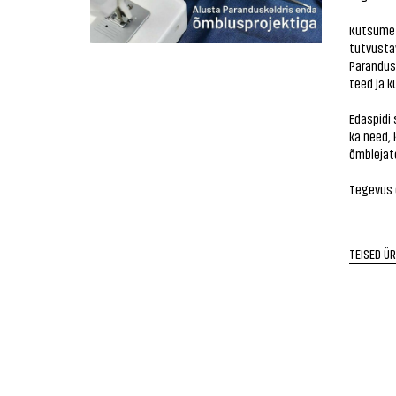
Kutsume s
tutvustav
Parandus
teed ja k
Edaspidi 
ka need, 
õmblejat
Tegevus 
TEISED Ü