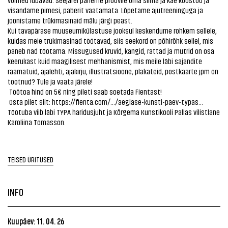
visandame pimesi, paberit vaatamata. Lõpetame ajutreeninguga ja
joonistame trükimasinaid mälu järgi peast.
Kui tavapärase muuseumikülastuse jooksul keskendume rohkem sellele,
kuidas meie trükimasinad töötavad, siis seekord on põhirõhk sellel, mis
paneb nad töötama. Missugused kruvid, kangid, rattad ja mutrid on osa
keerukast kuid maagilisest mehhanismist, mis meile läbi sajandite
raamatuid, ajalehti, ajakirju, illustratsioone, plakateid, postkaarte jpm on
tootnud? Tule ja vaata järele!
Töötoa hind on 5€ ning pileti saab soetada Fientast!
Osta pilet siit:
https://fienta.com/.../aeglase-kunsti-paev-typas...
Töötuba viib läbi TYPA haridusjuht ja Kõrgema Kunstikooli Pallas vilistlane
Karoliina Tomasson.
TEISED ÜRITUSED
INFO
Kuupäev: 11. 04. 26