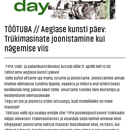
TÖÖTUBA // Aeglase kunsti päev:
Trükimasinate joonistamine kui
nägemise viis
TYPA trüki- ja paberikunstikeskus kutsub kõiki 11. aprillil kell 13.00
tähistama aeglase kunsti päeva!
Selle puhul võtame aja maha, istume ja joonistame. Joonistamine annab
imelise võimaluse tundma õppida, vaadata ja mõista end ümbritsevat
keskkonda ning panna käed tööle. Unustame tunniks kiire elutempo ja
keskendume olemasolevale.
Tegu on Joo ja Joonista stiilis üritusega, kuid modellideks on meie
masinad!
Töötoas valib iga osaleja endale ühe TYPA püsiekspositsiooni trükisaalis
väljas olevatest trükimasinatest ja visandab seda kolmel erineval viisil.
Kõigepealt joonistame valitud masinat klassikalisel viisil, nii hästi, kui
võimed lubavad. Seejärel paneme proovile oma silma ja käe koostöö ja