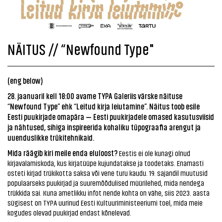
NÄITUS // “Newfound Type"
(eng below)
28. jaanuaril kell 18:00 avame TYPA Galeriis värske näituse
“Newfound Type” ehk “Leitud kirja leiutamine”. Näitus toob esile
Eesti puukirjade omapära — Eesti puukirjadele omased kasutusviisid
ja nähtused, sihiga inspireerida kohaliku tüpograafia arengut ja
uuenduslikke trükitehnikaid.
Mida räägib kiri meile enda eluloost?
Eestis ei ole kunagi olnud
kirjavalamiskoda, kus kirjatüüpe kujundatakse ja toodetaks. Enamasti
osteti kirjad trükikotta saksa või vene turu kaudu. 19. sajandil muutusid
populaarseks puukirjad ja suuremõõdulised müürilehed, mida nendega
trükkida sai. Kuna ametlikku infot nende kohta on vähe, siis 2023. aasta
sügisest on TYPA uurinud Eesti Kultuuriministeeriumi toel, mida meie
kogudes olevad puukirjad endast kõnelevad.