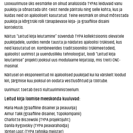
Loovuurimuse üks eesmärke on olnud analüüsida TYPAs leiduvaid vanu
puukirju ja sõnastada üht-teist nende päritolu ning selle kohta, kus ja
kuidas neid on ajalooliselt kasutatud. Teine eesmärk on olnud mõtestada
puukirja ja kõrgtrüki rolli tänapäevase kirja- ja graafilise disaini
kontekstis.
Näitus “Leitud kirja leiutamine” süvendub TYPA kollektsioonis olevatele
puukirjadele, uurides nende tausta ja näidates ajaloolisi trükiseid, kus
neid kasutatud on. Kombineerides traditsioonilisi trükimeetodeid,
ajaloolist uurimist ja uuenduslikku tehnoloogiat, loodi “Leitud kirja
leiutamise” projekti jooksul uus modulaarne kirjatüüp, mis treiti CNC-
masinal.
Näitusel on eksponeeritud nii ajaloolised puukirjad kui ka värskelt loodud
kiri, Järgmise kuu jooksul on oodata vestlusõhtuid ja töötube.
Uurimust toetab Eesti Kultuuriministeerium.
Leitud kirja loomise meeskonda kuuluvad:
Maria Muuk (graafiline disainer ja peauurija)
Aimur Takk (graafiline disainer, Tüpokompanii)
Charlotte Biszewski (TYPA projektijuht)
Danila Rygovskiy (TYPA peavarahoidja)
Jörgen Loot (TYPA tehnika meister)