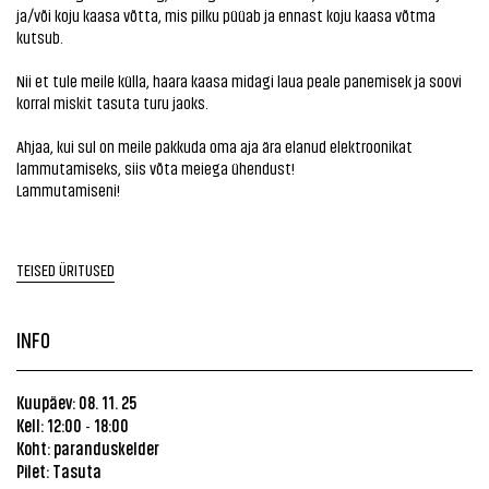
ja/või koju kaasa võtta, mis pilku püüab ja ennast koju kaasa võtma
kutsub.
Nii et tule meile külla, haara kaasa midagi laua peale panemisek ja soovi
korral miskit tasuta turu jaoks.
Ahjaa, kui sul on meile pakkuda oma aja ära elanud elektroonikat
lammutamiseks, siis võta meiega ühendust!
Lammutamiseni!
TEISED ÜRITUSED
INFO
Kuupäev: 08. 11. 25
Kell: 12:00
18:00
-
Koht:
paranduskelder
Pilet: Tasuta