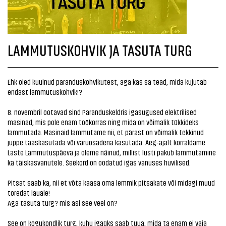
LAMMUTUSKOHVIK JA TASUTA TURG
Ehk oled kuulnud paranduskohvikutest, aga kas sa tead, mida kujutab
endast lammutuskohvik!?
8. novembril ootavad sind Paranduskeldris igasugused elektrilised
masinad, mis pole enam töökorras ning mida on võimalik tükkideks
lammutada. Masinaid lammutame nii, et pärast on võimalik tekkinud
juppe taaskasutada või varuosadena kasutada. Aeg-ajalt korraldame
Laste Lammutuspäeva ja oleme näinud, millist lusti pakub lammutamine
ka täiskasvanutele. Seekord on oodatud igas vanuses huvilised.
Pitsat saab ka, nii et võta kaasa oma lemmik pitsakate või midagi muud
toredat lauale!
Aga tasuta turg? mis asi see veel on?
See on kogukondlik turg, kuhu igaüks saab tuua, mida ta enam ei vaja