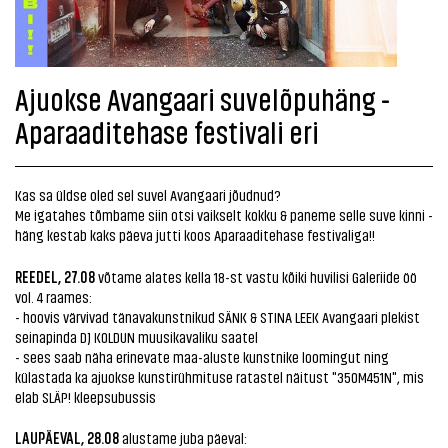
Ajuokse Avangaari suvelõpuhäng -
Aparaaditehase festivali eri
Kas sa üldse oled sel suvel Avangaari jõudnud?
Me igatahes tõmbame siin otsi vaikselt kokku & paneme selle suve kinni -
häng kestab kaks päeva jutti koos Aparaaditehase festivaliga!!
REEDEL, 27.08
võtame alates kella 18-st vastu kõiki huvilisi Galeriide öö
vol. 4 raames:
- hoovis värvivad tänavakunstnikud SÄNK & STINA LEEK Avangaari plekist
seinapinda DJ KOLDUN muusikavaliku saatel
- sees saab näha erinevate maa-aluste kunstnike loomingut ning
külastada ka ajuokse kunstirühmituse ratastel näitust "350M451N", mis
elab SLÄP! kleepsubussis
LAUPÄEVAL, 28.08
alustame juba päeval: