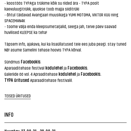
- koostöös TYPAga trükime kõik su riided ära - TYPA poolt
kaevuluugitrükk, ajuokse toob majja siiditrüki
- õhtul täidavad Avangaari muusikaga YUMI MOTOMA, VIKTOR KUU ning
SPACEMAN4K
- toome välja enda kleepsumetarjalid, seega jah, terve päev saavad
huvilised KLEEPSE ka teha!
Täpsem info, ajakava, kui ka lisaüllatused teie ees juba peagi. stay tuned
NB! asume Samelini tehase hoovis TYPA kõrval.
Facebookis
Sündmus
.
kodulehel
Facebookis.
Aparaaditehase festival
ja
kodulehel
Facebookis.
Galeriide öö vol. 4 Apraaditehase
ja
TYPA üritused
Aparaaditehase festivalil.
TEISED ÜRITUSED
INFO