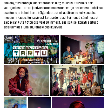
analoogmasinatel ja süntesaatoritel ning muusika taustaks said
vaatajad osa Tartus jäädvustatud mälestustest ja hetkedest. Publik sai
osa Bruno ja Rahuli Tartu tõlgendustest nii auditoorse kui visuaalse
meediumi kaudu. Kui suvisest katuseterrassil toimunud sündmusest
said piirangute tõttu osa vaid 30 inimest, siis sügisel korrati esitust
siseruumides juba suuremale publikuarvule.