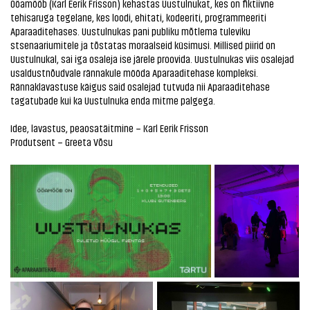
Ööamööb (Karl Eerik Frisson) kehastas Uustulnukat, kes on fiktiivne
tehisaruga tegelane, kes loodi, ehitati, kodeeriti, programmeeriti
Aparaaditehases. Uustulnukas pani publiku mõtlema tuleviku
stsenaariumitele ja tõstatas moraalseid küsimusi. Millised piirid on
Uustulnukal, sai iga osaleja ise järele proovida. Uustulnukas viis osalejad
usaldustnõudvale rännakule mööda Aparaaditehase kompleksi.
Rännaklavastuse käigus said osalejad tutvuda nii Aparaaditehase
tagatubade kui ka Uustulnuka enda mitme palgega.
Idee, lavastus, peaosatäitmine – Karl Eerik Frisson
Produtsent – Greeta Võsu