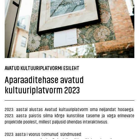
AVATUD KULTUURIPLATVORMI ESILEHT
Aparaaditehase avatud
kultuuriplatvorm 2023
2023. aastal alustas Avatud kultuuriplatvorm oma neljandat hooaega.
2023. aasta paistis silma kõrge kunstilise taseme ja väga erinevate
projektide poolest, millest paljusid ühendas interaktiivsus.
2023. aasta I voorus toimunud sündmused: