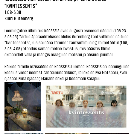
“KVINTESSENTS"
1.08-6.08
Klubi Gutenberg
Loominguline rühmitus KOOSSEIS avas augusti esimesel nädalal (1.08.23-
6.08.23) Tartus Aparaaditehases klubis Gutenberg tantsufilmide näituse
“kvintessents”, kus sai näha kümmet tantsufilmi ning kolmel õhtul (1.08,
3.08, 4.08) etendus samanimeline lavastus, mis päästis filmid
ekraanidelt valla ja mängis maagilise realismi ja absurdi piirimail.
Kõikide filmide režissöörid on KOOSSEISU liikmed. KOOSSEIS on loominguline
kooslus viiest noorest tantsukunstnikust, kelleks on Eva Metspalu, Eveli
Ojasaar, Elina Ojasaar, Mariann Onkel ja Roosmarii Sarapuu.