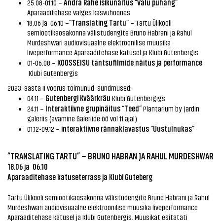
Andra Rahe isikunäitus “Valu puhang”
25.08-01.10 –
Aparaaditehase valges kasvuhoones
“Translating Tartu”
18.06 ja 06.10 –
– Tartu Ülikooli
semiootikaosakonna välistudengite Bruno Habrani ja Rahul
Murdeshwari audiovisuaalne elektroonilise muusika
liveperformance Aparaaditehase katusel ja Klubi Gutenbergis
KOOSSEISU tantsufilmide näitus ja performance
01-06.08 –
Klubi Gutenbergis
2023. aasta II voorus toimunud sündmused:
Gutenbergi Kväärkräu
04.11 –
Klubi Gutenbergigs
Interaktiivne grupinäitus “Teed”
24.11 –
Plantarium by Jardin
galeriis (avamine Galeriide öö vol 11 ajal)
interaktiivne rännaklavastus “Uustulnukas”
01.12-09.12 –
“TRANSLATING TARTU” – BRUNO HABRAN JA RAHUL MURDESHWAR
18.06 ja 06.10
Aparaaditehase katuseterrass ja Klubi Guteberg
Tartu Ülikooli semiootikaosakonna välistudengite Bruno Habrani ja Rahul
Murdeshwari audiovisuaalne elektroonilise muusika liveperformance
Aparaaditehase katusel ja Klubi Gutenbergis. Muusikat esitatati