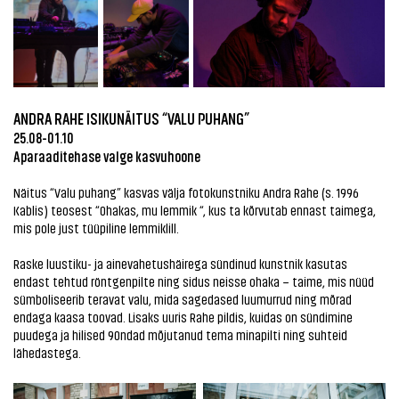
ANDRA RAHE ISIKUNÄITUS “VALU PUHANG”
25.08-01.10
Aparaaditehase valge kasvuhoone
Näitus “Valu puhang” kasvas välja fotokunstniku Andra Rahe (s. 1996
Kablis) teosest “Ohakas, mu lemmik “, kus ta kõrvutab ennast taimega,
mis pole just tüüpiline lemmiklill.
Raske luustiku- ja ainevahetushäirega sündinud kunstnik kasutas
endast tehtud röntgenpilte ning sidus neisse ohaka – taime, mis nüüd
sümboliseerib teravat valu, mida sagedased luumurrud ning mõrad
endaga kaasa toovad. Lisaks uuris Rahe pildis, kuidas on sündimine
puudega ja hilised 90ndad mõjutanud tema minapilti ning suhteid
lähedastega.