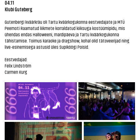
04.11
Klubi Guteberg
Gutenbergi kväärkräu oli Tartu kväärkogukonna eestvedajate ja MTÜ
Peemoti Raamatud liikmete korraldatud kiiksuga kostüümipidu, mis
ühendas endas Halloweeni, mardipäeva ja Tartu kväärkogukonna
tähistamise. Toimus karaoke ja dragshow, kohal olid tätoveerijad ning
live-esinemisega astusid üles Supiköögi Poisid.
Eestvedajad:
Felix Lindström
Carmen Kurg