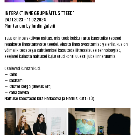
INTERAKTIIVNE GRUPINÄITUS “TEED"
24.11.2023 - 11.02.2024
Plantarium by Jardin galerii
TEED on interaktiivne näitus, mis toob kokku Tartu kunstnike teosed
reaalsete linnatänavate teedel. Alusta linna avastamist galeriis, kus on
võimalik teostega suhtlemisel kasutada liitreaalsuse tehnoloogiat,
seejärel külasta näitusel kujutatud kohti uuesti juba linnaruumis.
Osalevad kunstnikud:
— Kairo
— Sashami
— Kristel Sergo (Olevus Art)
— Yana Sievka
Näituse koostasid Kira Harlašova ja Mariliis Kütt (TÜ)