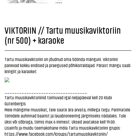
VIKTORIIN // Tartu muusikaviktoriin
(nr 500) + karaoke
Tartu muusikaviktoriin on jõudnud oma 500nda mänguni. Viktoriini
panevad kokku endised ja praegused põhikorraldajad. Pärast mängu saab
kringlit ja karaoket
__________________________________
Tartu muusikaviktoriinid toimuvad igal neljapäeval kell 20 Klubi
Gutenbergis.
Meie mängime muusikat, teie saate ära arvata, millega tegu. Parimatele
tiimidele auhinnad baarist ja lauabroneering järgmiseks nädalaks. Tule
üksi või sõbraga, tiimis max 6 inimest. Uksed avatakse kell 19.00.
Lisainfo ja muidu teemakohane möla Tartu muusikaviktoriini grupis:
https://www.facebook.com/groups/tartumuusikaviktoriin/