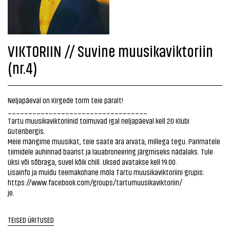
VIKTORIIN // Suvine muusikaviktoriin
(nr.4)
Neljapäeval on Kirgede torm teie päralt!
__________________________________
Tartu muusikaviktoriinid toimuvad igal neljapäeval kell 20 Klubi
Gutenbergis.
Meie mängime muusikat, teie saate ära arvata, millega tegu. Parimatele
tiimidele auhinnad baarist ja lauabroneering järgmiseks nädalaks. Tule
üksi või sõbraga, suvel kõik chill. Uksed avatakse kell 19.00.
Lisainfo ja muidu teemakohane möla Tartu muusikaviktoriini grupis:
https://www.facebook.com/groups/tartumuusikaviktoriin/
je.
TEISED ÜRITUSED