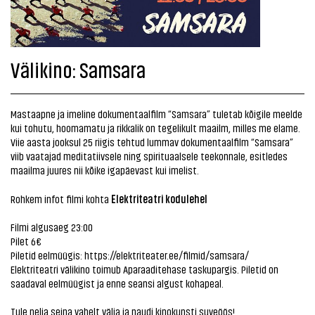
Välikino: Samsara
Mastaapne ja imeline dokumentaalfilm “Samsara” tuletab kõigile meelde
kui tohutu, hoomamatu ja rikkalik on tegelikult maailm, milles me elame.
Viie aasta jooksul 25 riigis tehtud lummav dokumentaalfilm “Samsara”
viib vaatajad meditatiivsele ning spirituaalsele teekonnale, esitledes
maailma juures nii kõike igapäevast kui imelist.
Elektriteatri kodulehel
Rohkem infot filmi kohta
Filmi algusaeg 23:00
Pilet 6€
Piletid eelmüügis:
https://elektriteater.ee/filmid/samsara/
Elektriteatri välikino toimub Aparaaditehase taskupargis. Piletid on
saadaval eelmüügist ja enne seansi algust kohapeal.
Tule nelja seina vahelt välja ja naudi kinokunsti suveöös!