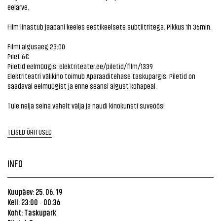
eelarve.
Film linastub jaapani keeles eestikeelsete subtiitritega. Pikkus 1h 36min.
Filmi algusaeg 23:00
Pilet 6€
Piletid eelmüügis:
elektriteater.ee/piletid/film/1339
Elektriteatri välikino toimub Aparaaditehase taskupargis. Piletid on
saadaval eelmüügist ja enne seansi algust kohapeal.
Tule nelja seina vahelt välja ja naudi kinokunsti suveöös!
TEISED ÜRITUSED
INFO
Kuupäev: 25. 06. 19
Kell: 23:00
00:36
-
Koht: Taskupark