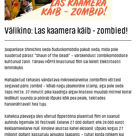
Välikino: Las kaamera käib - zombied!
Jaapanlase Shinichiro Ueda õuduskomöödia pakub seda, mida pole
suudetud pärast "Shaun of the Deadi" – värskendust zombikomöödiate
kuhtunud žanri. Tänavu HÕFFil linastunud film sai kiirelt Elektriteatri
lemmikuks.
Mahajäetud tehases vändatava mikroeelarvelise zombifilmi võtteid
segavad päris zombid – kõlab nagu järjekordne stamp, aga pole seda
teps mitte. 37 minutit pika kaadriga algav linateos muudab mitmel korral
leidlikult suunda ja pöörab lõpuks kõik pea peale, tekitades
harvanähtavalt hea tuju.
Kaheksa päevaga üles võetud õppetööna plaanitud film on saanud
auhindu ligemale 30 festivalil. Eelarve 27 000 dollarit ehk 24 000 eurot.
Reklaamieelarve null. Kinolevi alustas kahel ekraanil. Lõpuks kogus 27
miljonit dollarit kassatulu ainuüksi Jaapanis – tuhat korda rohkem kui