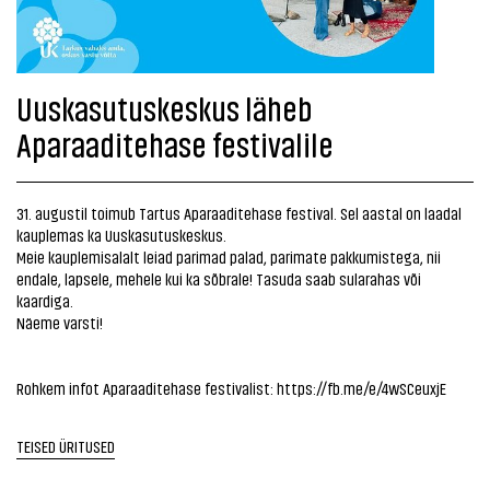
Uuskasutuskeskus läheb
Aparaaditehase festivalile
31. augustil toimub Tartus Aparaaditehase festival. Sel aastal on laadal
kauplemas ka Uuskasutuskeskus.
Meie kauplemisalalt leiad parimad palad, parimate pakkumistega, nii
endale, lapsele, mehele kui ka sõbrale! Tasuda saab sularahas või
kaardiga.
Näeme varsti!
Rohkem infot Aparaaditehase festivalist:
https://fb.me/e/4wSCeuxjE
TEISED ÜRITUSED