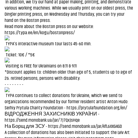
In addition, we try our hand at paper making, printing, and demonstrate
various working machines. While we usually print on our oldest press, the
Dingler printing press, on Wednesday and Thursday, you can try your
hand on the Boston press.
Read more about the Boston press on our website:
https://typa.ee/en/kogu/bostonpress/
TYPA's interactive museum tour lasts 45-60 min.
Ticket: 10€ / *5€
Visiting is FREE for Ukrainians on 8.11 & 9.11
*Discount applies to: children older than age of 5, students up to age of
26. retired persons, persons with disability.
- - - - - - - -
TYPA continues to collect donations for Ukraine, which we send to
organizations recommended by our former resident artist Anton Hudo:
Serhiy Prytula Charity Foundation -
https://prytulafoundation.org/en/
ВІДРОДЖЕННЯ ЗАХИСНИКІВ УКРАЇНИ -
https://send.monobank.ua/jar/7J7QxJsHqe
На Борщ для ЗСУ -
https://send.monobank.ua/jar/4fL6XXG4GD
A collection of donations has also been initiated to support the Lviv Art