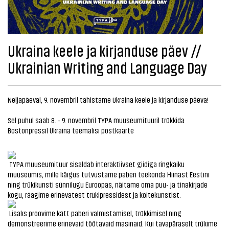
Ukraina keele ja kirjanduse päev //
Ukrainian Writing and Language Day
Neljapäeval, 9. novembril tähistame Ukraina keele ja kirjanduse päeva!
Sel puhul saab 8. - 9. novembril TYPA muuseumituuril trükkida
Bostonpressil Ukraina teemalisi postkaarte
TYPA muuseumituur sisaldab interaktiivset giidiga ringkäiku
muuseumis, mille käigus tutvustame paberi teekonda Hiinast Eestini
ning trükikunsti sünnilugu Euroopas, näitame oma puu- ja tinakirjade
kogu, räägime erinevatest trükipressidest ja köitekunstist.
Lisaks proovime kätt paberi valmistamisel, trükkimisel ning
demonstreerime erinevaid töötavaid masinaid. Kui tavapäraselt trükime