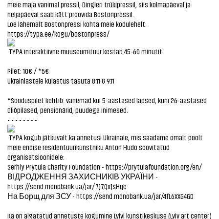
meie maja vanimal pressil, Dingleri trükipressil, siis kolmapäeval ja
neljapäeval saab kätt proovida Bostonpressil.
Loe lähemalt Bostonpressi kohta meie kodulehelt:
https://typa.ee/kogu/bostonpress/
TYPA interaktiivne muuseumituur kestab 45-60 minutit.
Pilet: 10€ / *5€
Ukrainlastele külastus tasuta 8.11 & 9.11
*Sooduspilet kehtib: vanemad kui 5-aastased lapsed, kuni 26-aastased
üliõpilased, pensionärid, puudega inimesed.
- - - - - - - -
TYPA kogub jätkuvalt ka annetusi Ukrainale, mis saadame omalt poolt
meie endise residentuurikunstniku Anton Hudo soovitatud
organisatsioonidele:
Serhiy Prytula Charity Foundation -
https://prytulafoundation.org/en/
ВІДРОДЖЕННЯ ЗАХИСНИКІВ УКРАЇНИ -
https://send.monobank.ua/jar/7J7QxJsHqe
На Борщ для ЗСУ -
https://send.monobank.ua/jar/4fL6XXG4GD
Ka on algatatud annetuste kogumine Lvivi kunstikeskuse (Lviv art center)