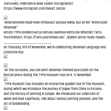
toetuseks, mille kohta leiab teavet Instagramist:
https://www.instagram.com/lvivart.center
Annetamiseks leiad meie infolauast punase laeka, kus on kiri "Annetused
Ukrainale".
Antoni TYPA residentuuri ja näituse avamise kohta loe lähemalt Tartu
Postimehest:
https://tartu.postimees.ee/.../galerii-anton-hudo-maalis...
________________________
On Thursday, 9th of November, we're celebrating Ukrainian Language and
Literature Day
On this occasion, you can print Ukrainian themed postcards on the
Boston press during the TYPA museum tour on 8.-9. November.
TYPA museum tour includes an interactive guided tour of the museum,
during which we introduce the journey of paper from China to Estonia
and the history of printing in Europe. We showcase our collection of
wood and lead typefaces, talk about various printing presses, and the
art of bookbinding.