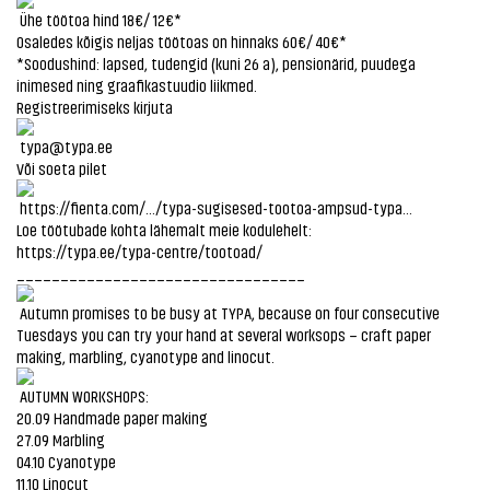
Ühe töötoa hind 18€/ 12€*
Osaledes kõigis neljas töötoas on hinnaks 60€/ 40€*
*Soodushind: lapsed, tudengid (kuni 26 a), pensionärid, puudega
inimesed ning graafikastuudio liikmed.
Registreerimiseks kirjuta
typa@typa.ee
Või soeta pilet
https://fienta.com/.../typa-sugisesed-tootoa-ampsud-typa...
Loe töötubade kohta lähemalt meie kodulehelt:
https://typa.ee/typa-centre/tootoad/
_________________________________
Autumn promises to be busy at TYPA, because on four consecutive
Tuesdays you can try your hand at several worksops – craft paper
making, marbling, cyanotype and linocut.
AUTUMN WORKSHOPS:
20.09 Handmade paper making
27.09 Marbling
04.10 Cyanotype
11.10 Linocut