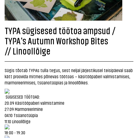
TYPA sügisesed töötoa ampsud /
TYPA's Autumn Workshop Bites
// Linoollõige
Sügis tõotab TYPAs tulla tegus, sest neljal järjestikusel teisipäeval saab
kätt proovida mitmes põnevas töötoas – käsitööpaberi valmistamises,
marmoreerimises, tsüanotüüpias ja linoollõikes.
SÜGISESED TÖÖTOAD:
20.09 Käsitööpaberi valmistamine
27.09 Marmoreerimine
04.10 Tsüanotüüpia
11.10 Linoollõige
18:00 - 19:30