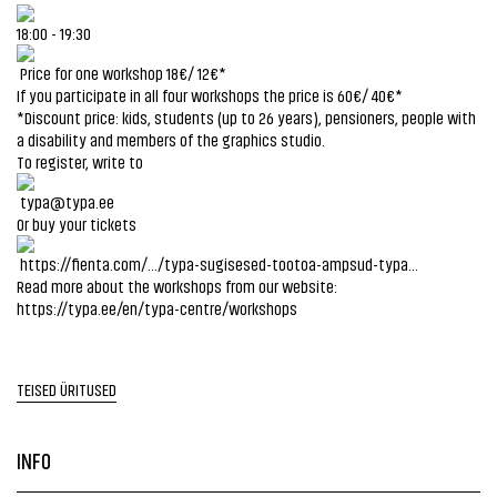
18:00 - 19:30
Price for one workshop 18€/ 12€*
If you participate in all four workshops the price is 60€/ 40€*
*Discount price: kids, students (up to 26 years), pensioners, people with
a disability and members of the graphics studio.
To register, write to
typa@typa.ee
Or buy your tickets
https://fienta.com/.../typa-sugisesed-tootoa-ampsud-typa...
Read more about the workshops from our website:
https://typa.ee/en/typa-centre/workshops
TEISED ÜRITUSED
INFO