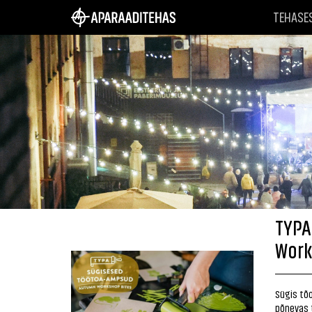
TEHASE
TYPA
Work
Sügis tõo
põnevas 