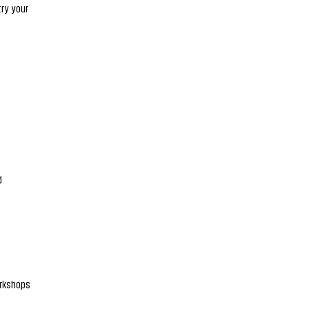
ry your
d
rkshops