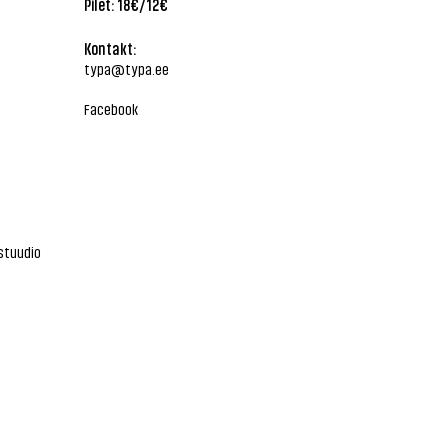
Pilet: 18€/12€
Kontakt:
typa@typa.ee
Facebook
stuudio