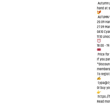
Autumn p
hand at s
AUTUMN 
20.09 Ha
27.09 Mar
04.10 Cy
11.10 Lino
18:00 - 19
Price for
If you pa
*Discount
members 
To regist
typa@ty
Or buy yo
https://
Read mor