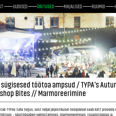
ST
UUDISED
ÜRITUSED
MAJALISED
RUUMID
 sügisesed töötoa ampsud / TYPA's Aut
shop Bites // Marmoreerimine
tab TYPAs tulla tegus, sest neljal järjestikusel teisipäeval saab kätt proovid
töötoas – käsitööpaberi valmistamises, marmoreerimises, tsüanotüüpias ja