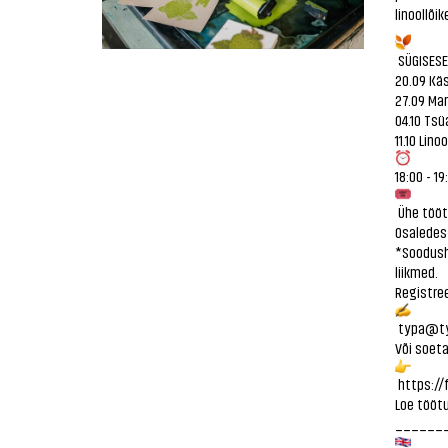
linoollõik
SÜGISESE
20.09 Kä
27.09 Ma
04.10 Ts
11.10 Lino
18:00 - 19
Ühe tööt
Osaledes 
*Soodushi
liikmed.
Registree
typa@ty
Või soeta
https://
Loe tööt
______