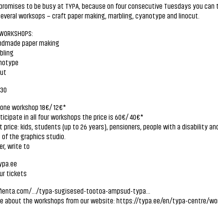
romises to be busy at TYPA, because on four consecutive Tuesdays you can t
everal worksops – craft paper making, marbling, cyanotype and linocut.
WORKSHOPS:
ndmade paper making
bling
anotype
cut
:30
 one workshop 18€/ 12€*
rticipate in all four workshops the price is 60€/ 40€*
 price: kids, students (up to 26 years), pensioners, people with a disability an
of the graphics studio.
er, write to
pa.ee
ur tickets
fienta.com/.../typa-sugisesed-tootoa-ampsud-typa...
e about the workshops from our website:
https://typa.ee/en/typa-centre/wo