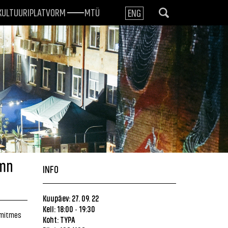
KULTUURIPLATVORM
MTÜ
ENG
umn
INFO
Kuupäev: 27. 09. 22
Kell: 18:00
19:30
-
a mitmes
Koht: TYPA