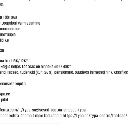
es.
D TÖÖTOAD:
sitööpaberi valmistamine
rmoreerimine
üanotüüpia
ollõige
:30
oa hind 18€/ 12€*
kõigis neljas töötoas on hinnaks 60€/ 40€*
nd: lapsed, tudengid (kuni 26 a), pensionärid, puudega inimesed ning graafika
rimiseks kirjuta
pa.ee
 pilet
fienta.com/.../typa-sugisesed-tootoa-ampsud-typa...
ubade kohta lähemalt meie kodulehelt:
https://typa.ee/typa-centre/tootoad/
___________________________