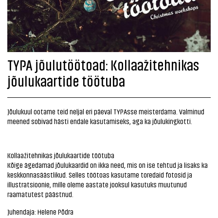
TYPA jõulutöötoad: Kollaažitehnikas
jõulukaartide töötuba
Jõulukuul ootame teid neljal eri päeval TYPAsse meisterdama. Valminud
meened sobivad hästi endale kasutamiseks, aga ka jõulukingkotti.
Kollaažitehnikas jõulukaartide töötuba
Kõige ägedamad jõulukaardid on ikka need, mis on ise tehtud ja lisaks ka
keskkonnasäästlikud. Selles töötoas kasutame toredaid fotosid ja
illustratsioonie, mille oleme aastate jooksul kasutuks muutunud
raamatutest päästnud.
Juhendaja: Helene Põdra