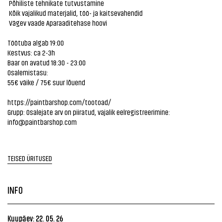
Põhiliste tehnikate tutvustamine
Kõik vajalikud materjalid, töö- ja kaitsevahendid
Vägev vaade Aparaaditehase hoovi
Töötuba algab 19:00
Kestvus: ca 2-3h
Baar on avatud 18:30 - 23:00
Osalemistasu:
55€ väike / 75€ suur lõuend
https://paintbarshop.com/tootoad/
Grupp: Osalejate arv on piiratud, vajalik eelregistreerimine:
info@paintbarshop.com
TEISED ÜRITUSED
INFO
Kuupäev: 22. 05. 26