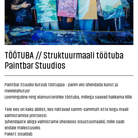
TÖÖTUBA // Struktuurmaali töötuba
Paintbar Stuudios
Paintbar Stuudio kutsub töötuppa - parim viis ühendada kunst ja
meelelahutus!
Loominguline ning elamusterohke töötuba, millega saavad hakkama kõik.
Teie ees on kaks abilist, kes näitavad samm-sammult ette kogu maali
valmistamise protsessi.
Juhendajate abiga valmistame üheskoos sisustusmaalid, mille saab
endale mälestuseks.
Pakett sisaldab: