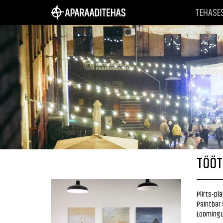
TEHASE
TÖÖT
Plirts-pl
Paintbar 
Loomingu