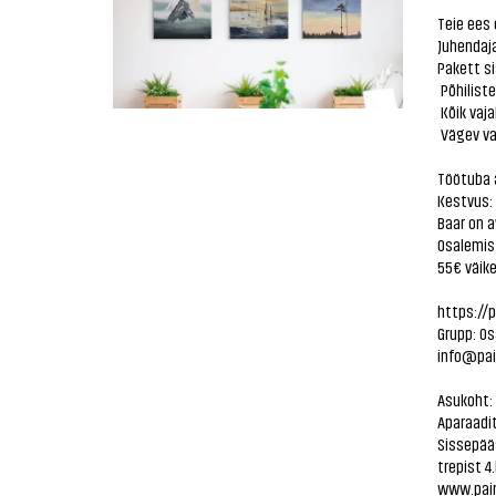
Teie ees
Juhendaj
Pakett si
Põhilist
Kõik vaja
Vägev va
Töötuba 
Kestvus:
Baar on a
Osalemis
55€ väike
https://
Grupp: Os
info@pai
Asukoht: 
Aparaadit
Sissepääs
trepist 4
www.pai