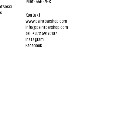
Pilet: 55€-75€
otsessi.
s.
Kontakt:
www.paintbarshop.com
info@paintbarshop.com
tel: +372 59170107
Instagram
Facebook