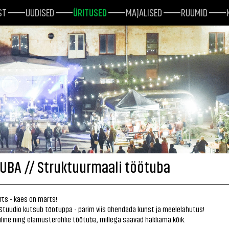
ST
UUDISED
ÜRITUSED
MAJALISED
RUUMID
UBA // Struktuurmaali töötuba
ärts - käes on märts!
Stuudio kutsub töötuppa - parim viis ühendada kunst ja meelelahutus!
line ning elamusterohke töötuba, millega saavad hakkama kõik.