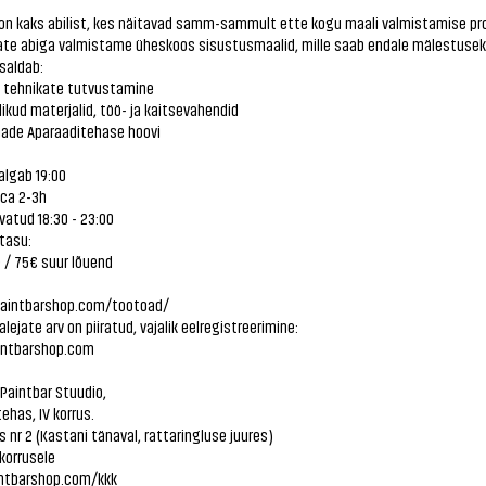
 on kaks abilist, kes näitavad samm-sammult ette kogu maali valmistamise pr
ate abiga valmistame üheskoos sisustusmaalid, mille saab endale mälestusek
saldab:
e tehnikate tutvustamine
likud materjalid, töö- ja kaitsevahendid
ade Aparaaditehase hoovi
algab 19:00
 ca 2-3h
vatud 18:30 - 23:00
tasu:
 / 75€ suur lõuend
paintbarshop.com/tootoad/
alejate arv on piiratud, vajalik eelregistreerimine:
ntbarshop.com
Paintbar Stuudio,
ehas, IV korrus.
 nr 2 (Kastani tänaval, rattaringluse juures)
.korrusele
ntbarshop.com/kkk