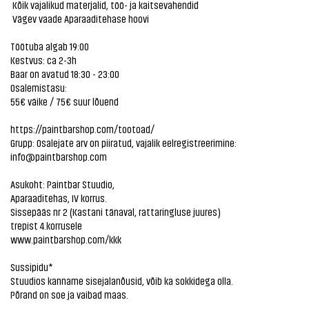
Kõik vajalikud materjalid, töö- ja kaitsevahendid
Vägev vaade Aparaaditehase hoovi
Töötuba algab 19:00
Kestvus: ca 2-3h
Baar on avatud 18:30 - 23:00
Osalemistasu:
55€ väike / 75€ suur lõuend
https://paintbarshop.com/tootoad/
Grupp: Osalejate arv on piiratud, vajalik eelregistreerimine:
info@paintbarshop.com
Asukoht: Paintbar Stuudio,
Aparaaditehas, IV korrus.
Sissepääs nr 2 (Kastani tänaval, rattaringluse juures)
trepist 4.korrusele
www.paintbarshop.com/kkk
Sussipidu*
Stuudios kanname sisejalanõusid, võib ka sokkidega olla.
Põrand on soe ja vaibad maas.