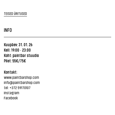
TEISED ÜRITUSED
INFO
Kuupäev: 31. 01. 26
Kell: 19:00
23:00
-
Koht:
paintbar stuudio
Pilet: 55€/75€
Kontakt:
www.paintbarshop.com
info@paintbarshop.com
tel: +372 59170107
Instagram
Facebook