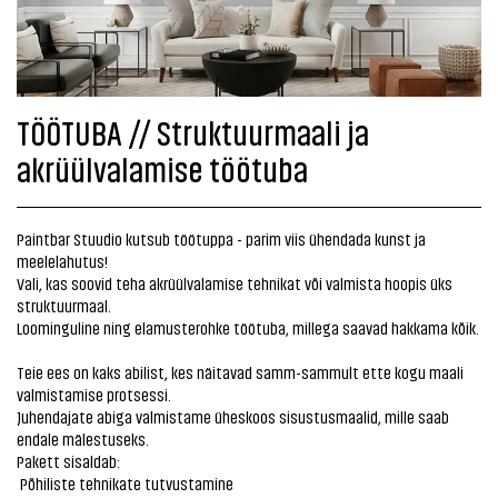
TÖÖTUBA // Struktuurmaali ja
akrüülvalamise töötuba
Paintbar Stuudio kutsub töötuppa - parim viis ühendada kunst ja
meelelahutus!
Vali, kas soovid teha akrüülvalamise tehnikat või valmista hoopis üks
struktuurmaal.
Loominguline ning elamusterohke töötuba, millega saavad hakkama kõik.
Teie ees on kaks abilist, kes näitavad samm-sammult ette kogu maali
valmistamise protsessi.
Juhendajate abiga valmistame üheskoos sisustusmaalid, mille saab
endale mälestuseks.
Pakett sisaldab:
Põhiliste tehnikate tutvustamine