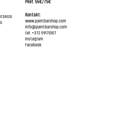
Pilet: 55€/75€
Kontakt:
otsessi.
www.paintbarshop.com
s.
info@paintbarshop.com
tel: +372 59170107
Instagram
Facebook