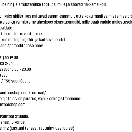
line ning elamusterohke töötuba, millega saavad hakkama kõik.
 on kaks abilist, kes näitavad samm-sammult ette kogu maali valmistamise pr
ate abiga valmistame üheskoos sisustusmaalid, mille saab endale mälestusek
saldab:
e tehnikate tutvustamine
likud materjalid, töö- ja kaitsevahendid
ade Aparaaditehase hoovi
algab 19:00
 ca 2-3h
vatud 18:30 - 23:00
tasu:
 / 75€ suur lõuend
paintbarshop.com/tootoad/
alejate arv on piiratud, vajalik eelregistreerimine:
ntbarshop.com
Paintbar Stuudio,
ehas, IV korrus.
 nr 2 (Kastani tänaval, rattaringluse juures)