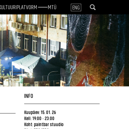
KULTUURIPLATVORM
MTÜ
ENG
INFO
Kuupäev: 15. 01. 26
Kell: 19:00
23:00
-
Koht:
paintbar stuudio