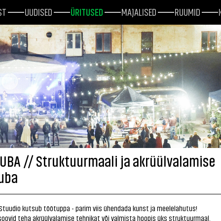
ST
UUDISED
ÜRITUSED
MAJALISED
RUUMID
UBA // Struktuurmaali ja akrüülvalamise
uba
Stuudio kutsub töötuppa - parim viis ühendada kunst ja meelelahutus!
 soovid teha akrüülvalamise tehnikat või valmista hoopis üks struktuurmaal.