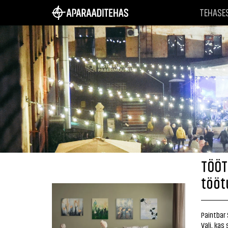
TEHASE
TÖÖT
tööt
Paintbar 
Vali, kas