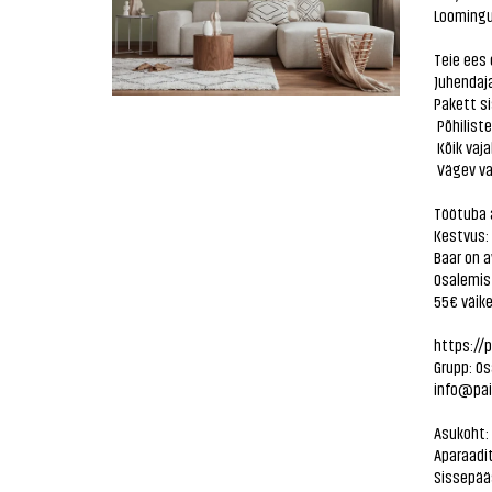
Loomingu
Teie ees
Juhendaj
Pakett si
Põhilist
Kõik vaja
Vägev va
Töötuba 
Kestvus:
Baar on a
Osalemis
55€ väike
https://
Grupp: Os
info@pai
Asukoht: 
Aparaadit
Sissepääs