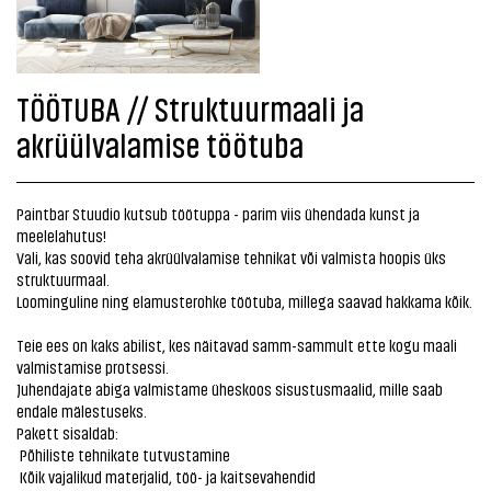
TÖÖTUBA // Struktuurmaali ja
akrüülvalamise töötuba
Paintbar Stuudio kutsub töötuppa - parim viis ühendada kunst ja
meelelahutus!
Vali, kas soovid teha akrüülvalamise tehnikat või valmista hoopis üks
struktuurmaal.
Loominguline ning elamusterohke töötuba, millega saavad hakkama kõik.
Teie ees on kaks abilist, kes näitavad samm-sammult ette kogu maali
valmistamise protsessi.
Juhendajate abiga valmistame üheskoos sisustusmaalid, mille saab
endale mälestuseks.
Pakett sisaldab:
Põhiliste tehnikate tutvustamine
Kõik vajalikud materjalid, töö- ja kaitsevahendid