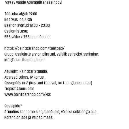
Vägev vaade Aparaaditehase hoovi
Töötuba algab 19:00
Kestvus: ca 2-3h
Baar on avatud 18:30 - 23:00
Osalemistasu:
55€ väike / 75€ suur lõuend
https://paintbarshop.com/tootoad/
Grupp: Osalejate arv on piiratud, vajalik eelregistreerimine:
info@paintbarshop.com
Asukoht: Paintbar Stuudio,
Aparaaditehas, IV korrus.
Sissepääs nr 2 (Kastani tänaval, rattaringluse juures)
trepist 4.korrusele
www.paintbarshop.com/kkk
Sussipidu*
Stuudios kanname sisejalanõusid, võib ka sokkidega olla.
Põrand on soe ja vaibad maas.