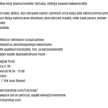
line ning elamusterohke töötuba, millega saavad hakkama kõik.
on kaks abilist, kes näitavad samm-sammult ette kogu pildi valmistamise prot
ate abiga valmistame üheskoos abstraktsed maalid, mille saab pärast endale
eks.
saldab:
hiliste tehnikate tutvustamine
irkoolitus akrüülsegudega valamiseks
ik vajalikud materjalid, töö- ja kaitsevahendid
gev vaade Aparaaditehase hoovi
algab 19:00
 ca 2-3h
vatud 18:30 - 21:00
tasu:
 / 75€ suur lõuend
paintbarshop.com/tootoad/
alejate arv on piiratud, vajalik eelregistreerimine:
ntbarshop.com