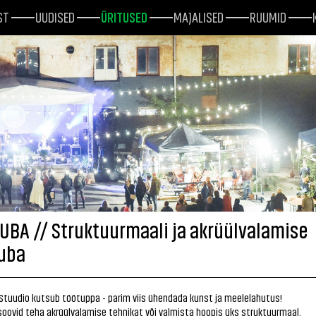
ST
UUDISED
ÜRITUSED
MAJALISED
RUUMID
UBA // Struktuurmaali ja akrüülvalamise
uba
Stuudio kutsub töötuppa - parim viis ühendada kunst ja meelelahutus!
 soovid teha akrüülvalamise tehnikat või valmista hoopis üks struktuurmaal.