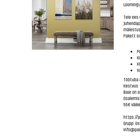
Loomingu
Teie ees 
Juhendaj
mälestus
Pakett si
Põ
Ki
Kõ
Vä
Töötuba 
Kestvus:
Baar on a
Osalemis
55€ väike
https://
Grupp: Os
info@pai