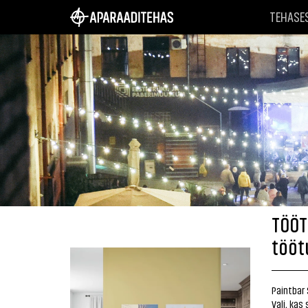
TEHASE
TÖÖT
tööt
Paintbar 
Vali, kas