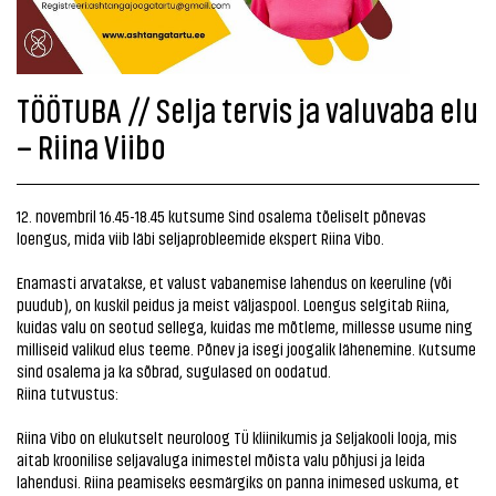
TÖÖTUBA // Selja tervis ja valuvaba elu
– Riina Viibo
12. novembril 16.45-18.45 kutsume Sind osalema tõeliselt põnevas
loengus, mida viib läbi seljaprobleemide ekspert Riina Vibo.
Enamasti arvatakse, et valust vabanemise lahendus on keeruline (või
puudub), on kuskil peidus ja meist väljaspool. Loengus selgitab Riina,
kuidas valu on seotud sellega, kuidas me mõtleme, millesse usume ning
milliseid valikud elus teeme. Põnev ja isegi joogalik lähenemine. Kutsume
sind osalema ja ka sõbrad, sugulased on oodatud.
Riina tutvustus:
Riina Vibo on elukutselt neuroloog TÜ kliinikumis ja Seljakooli looja, mis
aitab kroonilise seljavaluga inimestel mõista valu põhjusi ja leida
lahendusi. Riina peamiseks eesmärgiks on panna inimesed uskuma, et