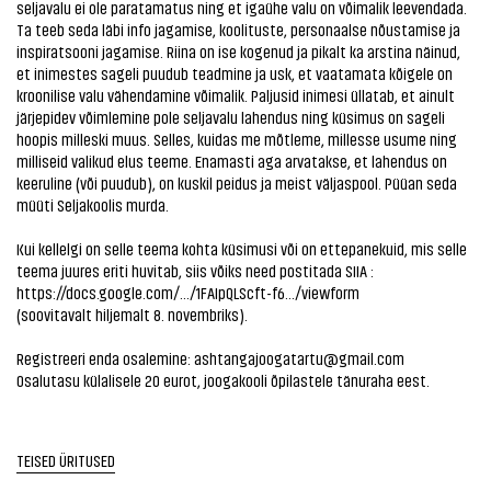
seljavalu ei ole paratamatus ning et igaühe valu on võimalik leevendada.
Ta teeb seda läbi info jagamise, koolituste, personaalse nõustamise ja
inspiratsooni jagamise. Riina on ise kogenud ja pikalt ka arstina näinud,
et inimestes sageli puudub teadmine ja usk, et vaatamata kõigele on
kroonilise valu vähendamine võimalik. Paljusid inimesi üllatab, et ainult
järjepidev võimlemine pole seljavalu lahendus ning küsimus on sageli
hoopis milleski muus. Selles, kuidas me mõtleme, millesse usume ning
milliseid valikud elus teeme. Enamasti aga arvatakse, et lahendus on
keeruline (või puudub), on kuskil peidus ja meist väljaspool. Püüan seda
müüti Seljakoolis murda.
Kui kellelgi on selle teema kohta küsimusi või on ettepanekuid, mis selle
teema juures eriti huvitab, siis võiks need postitada SIIA :
https://docs.google.com/.../1FAIpQLScft-f6.../viewform
(soovitavalt hiljemalt 8. novembriks).
Registreeri enda osalemine: ashtangajoogatartu@gmail.com
Osalutasu külalisele 20 eurot, joogakooli õpilastele tänuraha eest.
TEISED ÜRITUSED