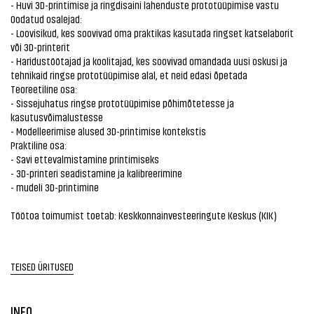
- Huvi 3D-printimise ja ringdisaini lahenduste prototüüpimise vastu
Oodatud osalejad:
- Loovisikud, kes soovivad oma praktikas kasutada ringset katselaborit
või 3D-printerit
- Haridustöötajad ja koolitajad, kes soovivad omandada uusi oskusi ja
tehnikaid ringse prototüüpimise alal, et neid edasi õpetada
Teoreetiline osa:
- Sissejuhatus ringse prototüüpimise põhimõtetesse ja
kasutusvõimalustesse
- Modelleerimise alused 3D-printimise kontekstis
Praktiline osa:
- Savi ettevalmistamine printimiseks
- 3D-printeri seadistamine ja kalibreerimine
- mudeli 3D-printimine
Töötoa toimumist toetab: Keskkonnainvesteeringute Keskus (KIK)
TEISED ÜRITUSED
INFO