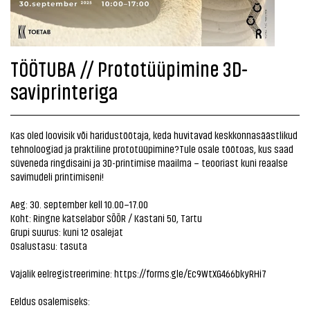
TÖÖTUBA // Prototüüpimine 3D-
saviprinteriga
Kas oled loovisik või haridustöötaja, keda huvitavad keskkonnasäästlikud
tehnoloogiad ja praktiline prototüüpimine?Tule osale töötoas, kus saad
süveneda ringdisaini ja 3D-printimise maailma – teooriast kuni reaalse
savimudeli printimiseni!
Aeg: 30. september kell 10.00–17.00
Koht: Ringne katselabor SÕÕR / Kastani 50, Tartu
Grupi suurus: kuni 12 osalejat
Osalustasu: tasuta
Vajalik eelregistreerimine:
https://forms.gle/Ec9WtXG466bkyRHi7
Eeldus osalemiseks: