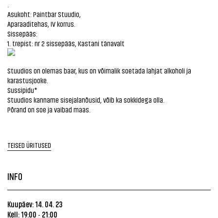
.
Asukoht: Paintbar Stuudio,
Aparaaditehas, IV korrus.
Sissepääs:
1. trepist: nr 2 sissepääs, Kastani tänavalt
Stuudios on olemas baar, kus on võimalik soetada lahjat alkoholi ja
karastusjooke.
Sussipidu*
Stuudios kanname sisejalanõusid, võib ka sokkidega olla.
Põrand on soe ja vaibad maas.
TEISED ÜRITUSED
INFO
Kuupäev: 14. 04. 23
Kell: 19:00
21:00
-