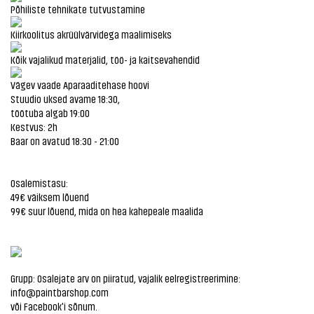
Põhiliste tehnikate tutvustamine
Kiirkoolitus akrüülvärvidega maalimiseks
Kõik vajalikud materjalid, töö- ja kaitsevahendid
Vägev vaade Aparaaditehase hoovi
Stuudio uksed avame 18:30,
töötuba algab 19:00
Kestvus: 2h
Baar on avatud 18:30 - 21:00
Osalemistasu:
49€ väiksem lõuend
99€ suur lõuend, mida on hea kahepeale maalida
Grupp: Osalejate arv on piiratud, vajalik eelregistreerimine:
info@paintbarshop.com
või Facebook'i sõnum.