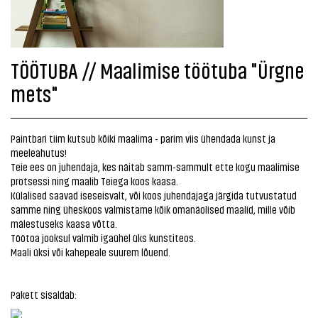
TÖÖTUBA // Maalimise töötuba "Ürgne
mets"
Paintbari tiim kutsub kõiki maalima - parim viis ühendada kunst ja
meeleahutus!
Teie ees on juhendaja, kes näitab samm-sammult ette kogu maalimise
protsessi ning maalib Teiega koos kaasa.
Külalised saavad iseseisvalt, või koos juhendajaga järgida tutvustatud
samme ning üheskoos valmistame kõik omanäolised maalid, mille võib
mälestuseks kaasa võtta.
Töötoa jooksul valmib igaühel üks kunstiteos.
Maali üksi või kahepeale suurem lõuend.
Pakett sisaldab: