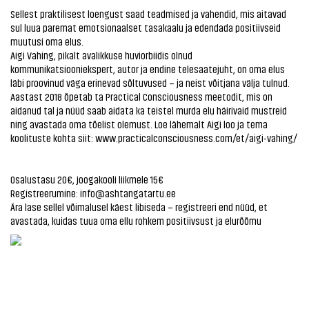
Sellest praktilisest loengust saad teadmised ja vahendid, mis aitavad
sul luua paremat emotsionaalset tasakaalu ja edendada positiivseid
muutusi oma elus.
Aigi Vahing, pikalt avalikkuse huviorbiidis olnud
kommunikatsiooniekspert, autor ja endine telesaatejuht, on oma elus
läbi proovinud väga erinevad sõltuvused – ja neist võitjana välja tulnud.
Aastast 2018 õpetab ta Practical Consciousness meetodit, mis on
aidanud tal ja nüüd saab aidata ka teistel murda elu häirivaid mustreid
ning avastada oma tõelist olemust. Loe lähemalt Aigi loo ja tema
koolituste kohta siit:
www.practicalconsciousness.com/et/aigi-vahing/
Osalustasu 20€, joogakooli liikmele 15€
Registreerumine: info@ashtangatartu.ee
Ära lase sellel võimalusel käest libiseda – registreeri end nüüd, et
avastada, kuidas tuua oma ellu rohkem positiivsust ja elurõõmu