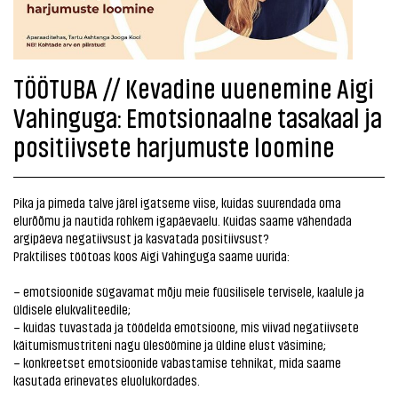
TÖÖTUBA // Kevadine uuenemine Aigi
Vahinguga: Emotsionaalne tasakaal ja
positiivsete harjumuste loomine
Pika ja pimeda talve järel igatseme viise, kuidas suurendada oma
elurõõmu ja nautida rohkem igapäevaelu. Kuidas saame vähendada
argipäeva negatiivsust ja kasvatada positiivsust?
Praktilises töötoas koos Aigi Vahinguga saame uurida:
– emotsioonide sügavamat mõju meie füüsilisele tervisele, kaalule ja
üldisele elukvaliteedile;
– kuidas tuvastada ja töödelda emotsioone, mis viivad negatiivsete
käitumismustriteni nagu ülesöömine ja üldine elust väsimine;
– konkreetset emotsioonide vabastamise tehnikat, mida saame
kasutada erinevates eluolukordades.