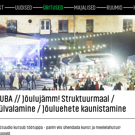
ST
UUDISED
ÜRITUSED
MAJALISED
RUUMID
UBA // Jõulujämm! Struktuurmaal /
ülvalamine / Jõuluehete kaunistamine
Stuudio kutsub töötuppa - parim viis ühendada kunst ja meelelahutus!
soovid: