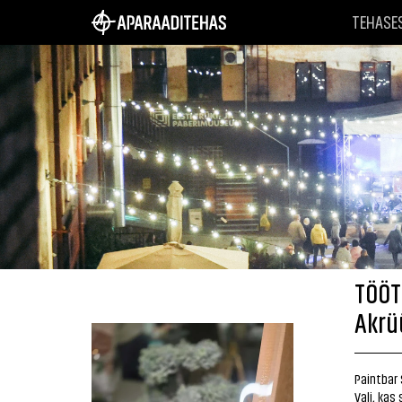
TEHASE
TÖÖT
Akrü
Paintbar 
Vali, kas 