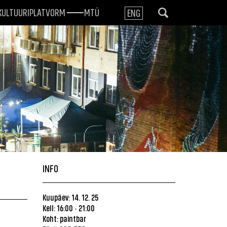
KULTUURIPLATVORM
MTÜ
ENG
INFO
Kuupäev: 14. 12. 25
Kell: 16:00
21:00
-
Koht:
paintbar