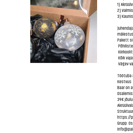
1) Akrüül
2) Valmi
3) Kaunis
Juhendaj
mälestus
Pakett si
Põhilist
Kiirkool
Kõik vaja
Vägev va
Töötuba 
Kestvus:
Baar on a
Osalemis
39€ jõul
Akrüülval
Struktuu
https://
Grupp: Os
info@pai