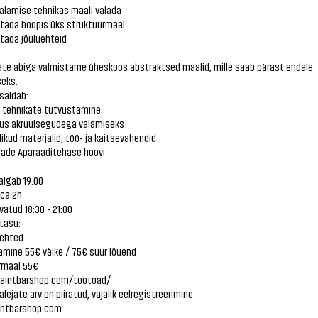
valamise tehnikas maali valada
stada hoopis üks struktuurmaal
tada jõuluehteid
ate abiga valmistame üheskoos abstraktsed maalid, mille saab pärast endale
eks.
saldab:
e tehnikate tutvustamine
itus akrüülsegudega valamiseks
likud materjalid, töö- ja kaitsevahendid
ade Aparaaditehase hoovi
algab 19:00
 ca 2h
vatud 18:30 - 21:00
tasu:
uehted
amine 55€ väike / 75€ suur lõuend
rmaal 55€
paintbarshop.com/tootoad/
alejate arv on piiratud, vajalik eelregistreerimine:
ntbarshop.com