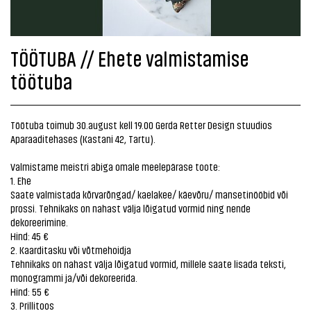
TÖÖTUBA // Ehete valmistamise
töötuba
Töötuba toimub 30.august kell 19.00 Gerda Retter Design stuudios
Aparaaditehases (Kastani 42, Tartu).
Valmistame meistri abiga omale meelepärase toote:
1. Ehe
Saate valmistada kõrvarõngad/ kaelakee/ käevõru/ mansetinööbid või
prossi. Tehnikaks on nahast välja lõigatud vormid ning nende
dekoreerimine.
Hind: 45 €
2. Kaarditasku või võtmehoidja
Tehnikaks on nahast välja lõigatud vormid, millele saate lisada teksti,
monogrammi ja/või dekoreerida.
Hind: 55 €
3. Prillitoos