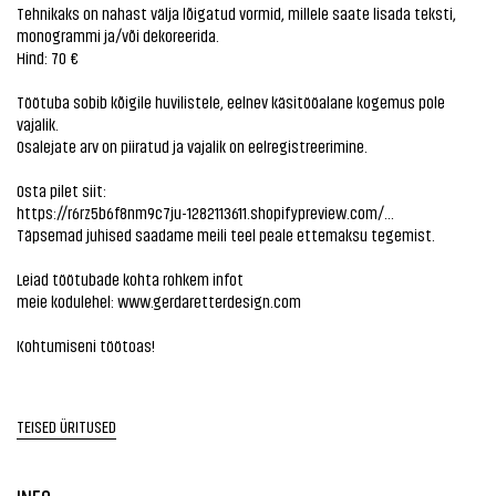
Tehnikaks on nahast välja lõigatud vormid, millele saate lisada teksti,
monogrammi ja/või dekoreerida.
Hind: 70 €
Töötuba sobib kõigile huvilistele, eelnev käsitööalane kogemus pole
vajalik.
Osalejate arv on piiratud ja vajalik on eelregistreerimine.
Osta pilet siit:
https://r6rz5b6f8nm9c7ju-1282113611.shopifypreview.com/...
Täpsemad juhised saadame meili teel peale ettemaksu tegemist.
Leiad töötubade kohta rohkem infot
meie kodulehel:
www.gerdaretterdesign.com
Kohtumiseni töötoas!
TEISED ÜRITUSED
INFO