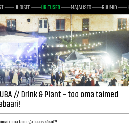
ST
UUDISED
ÜRITUSED
MAJALISED
RUUMID
UBA // Drink & Plant – too oma taimed
abaari!
 viimati oma taimega baaris käisid?!