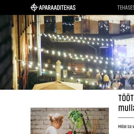
TEHASE
TÖÖT
mull
Millal sa