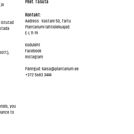
Pilet: Tasuta
 ja
Kontakt:
Aadress: Kastani 50, Tartu
 istutad
Plantariumi lahtiolekuajad:
ustada
E-L 11-19
Koduleht
Facebook
pott),
Instagram
Päringud:
kaisa@plantarium.ee
+372 5683 3444
rials, you
chance to