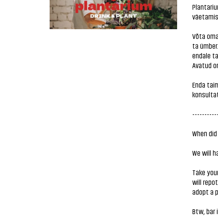
Plantari
väetamis
Võta oma
ta ümber
endale ta
Avatud on
Enda taim
konsulta
----------
When did 
We will h
Take your
will repo
adopt a 
Btw, bar 