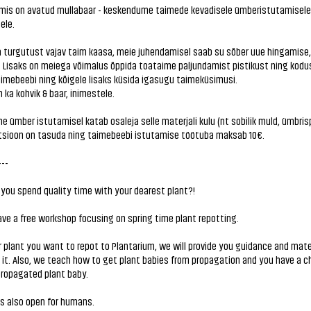
umis on avatud mullabaar - keskendume taimede kevadisele ümberistutamisele
ele.
 turgutust vajav taim kaasa, meie juhendamisel saab su sõber uue hingamise,
. Lisaks on meiega võimalus õppida toataime paljundamist pistikust ning kod
imebeebi ning kõigele lisaks küsida igasugu taimeküsimusi.
 ka kohvik & baar, inimestele.
e ümber istutamisel katab osaleja selle materjali kulu (nt sobilik muld, ümbris
tsioon on tasuda ning taimebeebi istutamise töötuba maksab 10€.
---
you spend quality time with your dearest plant?!
ave a free workshop focusing on spring time plant repotting.
 plant you want to repot to Plantarium, we will provide you guidance and mate
t it. Also, we teach how to get plant babies from propagation and you have a 
propagated plant baby.
is also open for humans.