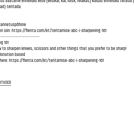
us vaatame erinevaid viise (vesikäi, käi, luisk, relakas) kuidas erinevaid terasid (
oad) teritada.
n annetuspõhine
ri siin:
https://fienta.com/et/teritamise-abc-i-sharpening-101
---------------------------
g 101
 to sharpen knives, scissors and other things that you prefer to be sharp!
 donation based
here:
https://fienta.com/et/teritamise-abc-i-sharpening-101
RITUSED