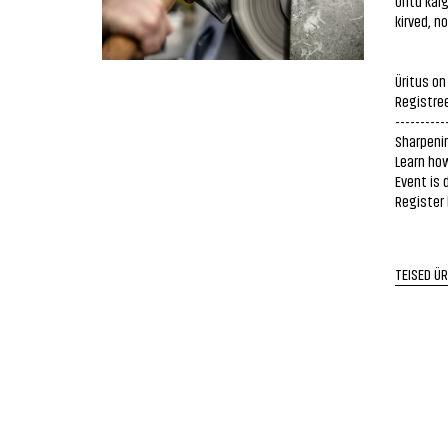
Õhtu käig
kirved, n
Üritus o
Registree
----------
Sharpenin
Learn how
Event is
Register 
TEISED Ü