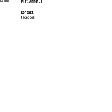
käärid,
Pilet: Annetus
Kontakt:
Facebook