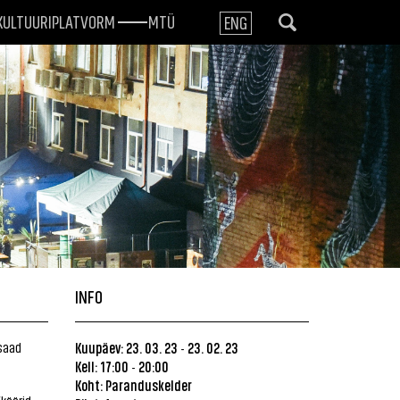
KULTUURIPLATVORM
MTÜ
ENG
INFO
 saad
Kuupäev: 23. 03. 23
23. 02. 23
-
Kell: 17:00
20:00
-
Koht: Paranduskelder