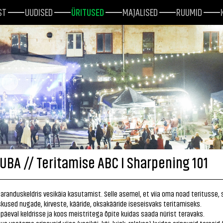
ST
UUDISED
ÜRITUSED
MAJALISED
RUUMID
UBA // Teritamise ABC I Sharpening 101
Paranduskeldris vesikäia kasutamist. Selle asemel, et viia oma noad teritusse,
kused nugade, kirveste, kääride, oksakääride iseseisvaks teritamiseks.
apäeval keldrisse ja koos meistritega õpite kuidas saada nürist teravaks.