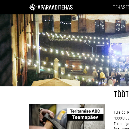
TEHASE
TÖÖT
Tule õpi 
hoopis os
Tule nelj