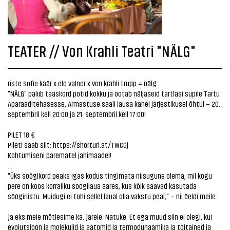
TEATER // Von Krahli Teatri "NÄLG"
riste sofie käär x elo valner x von krahli trupp = nälg
"NÄLG" pakib taaskord potid kokku ja ootab näljaseid tartlasi supile Tartu
Aparaaditehasesse, Armastuse saali lausa kahel järjestikusel õhtul – 20.
septembril kell 20:00 ja 21. septembril kell 17:00!
PILET 18 €
Pileti saab siit:
https://shorturl.at/TWCGj
Kohtumiseni parematel jahimaadel!
...
"Üks söögikord peaks igas kodus tingimata niisugune olema, mil kogu
pere on koos korraliku söögilaua ääres, kus kõik saavad kasutada
söögiriistu. Muidugi ei tohi sellel laual olla vakstu peal," – nii öeldi meile.
Ja eks meie mõtlesime ka. Järele. Natuke. Et ega muud siin ei olegi, kui
evolutsioon ja molekulid ja aatomid ja termodünaamika ja toitained ja