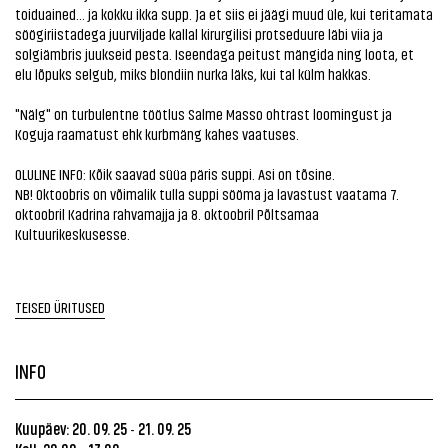
toiduained… ja kokku ikka supp. Ja et siis ei jäägi muud üle, kui teritamata
söögiriistadega juurviljade kallal kirurgilisi protseduure läbi viia ja
solgiämbris juukseid pesta. Iseendaga peitust mängida ning loota, et
elu lõpuks selgub, miks blondiin nurka läks, kui tal külm hakkas.
"Nälg" on turbulentne töötlus Salme Masso ohtrast loomingust ja
Koguja raamatust ehk kurbmäng kahes vaatuses.
OLULINE INFO: Kõik saavad süüa päris suppi. Asi on tõsine.
NB! Oktoobris on võimalik tulla suppi sööma ja lavastust vaatama 7.
oktoobril Kadrina rahvamajja ja 8. oktoobril Põltsamaa
Kultuurikeskusesse.
TEISED ÜRITUSED
INFO
Kuupäev: 20. 09. 25
21. 09. 25
-