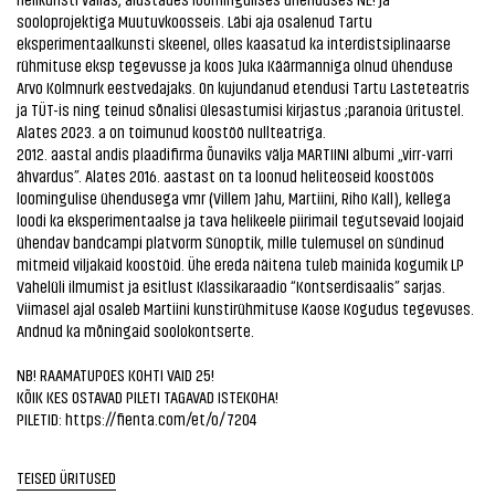
sooloprojektiga Muutuvkoosseis. Läbi aja osalenud Tartu
eksperimentaalkunsti skeenel, olles kaasatud ka interdistsiplinaarse
rühmituse eksp tegevusse ja koos Juka Käärmanniga olnud ühenduse
Arvo Kolmnurk eestvedajaks. On kujundanud etendusi Tartu Lasteteatris
ja TÜT-is ning teinud sõnalisi ülesastumisi kirjastus ;paranoia üritustel.
Alates 2023. a on toimunud koostöö nullteatriga.
2012. aastal andis plaadifirma Õunaviks välja MARTIINI albumi „virr-varri
ähvardus”. Alates 2016. aastast on ta loonud heliteoseid koostöös
loomingulise ühendusega vmr (Villem Jahu, Martiini, Riho Kall), kellega
loodi ka eksperimentaalse ja tava helikeele piirimail tegutsevaid loojaid
ühendav bandcampi platvorm Sünoptik, mille tulemusel on sündinud
mitmeid viljakaid koostöid. Ühe ereda näitena tuleb mainida kogumik LP
Vahelüli ilmumist ja esitlust Klassikaraadio “Kontserdisaalis” sarjas.
Viimasel ajal osaleb Martiini kunstirühmituse Kaose Kogudus tegevuses.
Andnud ka mõningaid soolokontserte.
NB! RAAMATUPOES KOHTI VAID 25!
KÕIK KES OSTAVAD PILETI TAGAVAD ISTEKOHA!
PILETID:
https://fienta.com/et/o/7204
TEISED ÜRITUSED