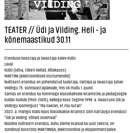
TEATER // Üdi ja Viiding. Heli - ja
kõnemaastikud 30.11
Etenduse koostaja ja lavastaja Kalev KUDU
Laval:
KUDU (sõna, tiibeti kellad, kõlakauss)
MARTIINI (elektroonilised instrumendid)
Nullteatri etendus on pühendatud luuletaja, näitleja ja lavastaja Juhan
Viidingu 75. sünniaastapäevale, mis oli mullu 1. juunil.
Samas on etendus ka hommage klassikalisele kitarristile ja pedagoogile
Kuldar Kudule (1965-2005), kellega koos tegime 1998. a. lavastuse Üdi ja
Viidingu loomingust “Ma naeran, et ma nutan”.
2023. a. mängis KUDU koos klassikalise kitarristi Siim Kartauga etendust
"Üdi ja Viiding. Kõned sisemaal".
Nüüdne nullteatri etendus, kuhu oleme lisanud ka uusi tekste, on
sündinud koostöös MARTIINIGA, elektroonilise ja eksperimentaalse