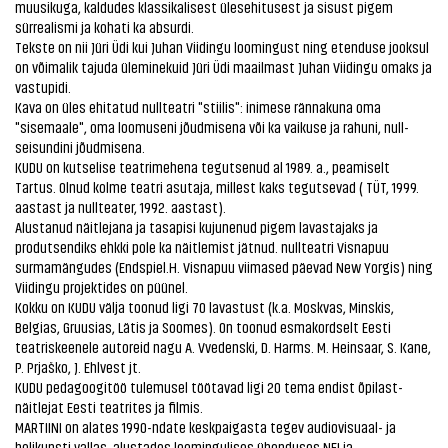
muusikuga, kaldudes klassikalisest ülesehitusest ja sisust pigem
sürrealismi ja kohati ka absurdi.
Tekste on nii Jüri Üdi kui Juhan Viidingu loomingust ning etenduse jooksul
on võimalik tajuda üleminekuid Jüri Üdi maailmast Juhan Viidingu omaks ja
vastupidi.
Kava on üles ehitatud nullteatri "stiilis": inimese rännakuna oma
"sisemaale", oma loomuseni jõudmisena või ka vaikuse ja rahuni, null-
seisundini jõudmisena.
KUDU on kutselise teatrimehena tegutsenud al 1989. a., peamiselt
Tartus. Olnud kolme teatri asutaja, millest kaks tegutsevad ( TÜT, 1999.
aastast ja nullteater, 1992. aastast).
Alustanud näitlejana ja tasapisi kujunenud pigem lavastajaks ja
produtsendiks ehkki pole ka näitlemist jätnud. nullteatri Visnapuu
surmamängudes (Endspiel.H. Visnapuu viimased päevad New Yorgis) ning
Viidingu projektides on püünel.
Kokku on KUDU välja toonud ligi 70 lavastust (k.a. Moskvas, Minskis,
Belgias, Gruusias, Lätis ja Soomes). On toonud esmakordselt Eesti
teatriskeenele autoreid nagu A. Vvedenski, D. Harms. M. Heinsaar, S. Kane,
P. Prjaško, J. Ehlvest jt.
KUDU pedagoogitöö tulemusel töötavad ligi 20 tema endist õpilast-
näitlejat Eesti teatrites ja filmis.
MARTIINI on alates 1990-ndate keskpaigasta tegev audiovisuaal- ja
helikunsti vallas, alustades loomingulises ühenduses NE! ja