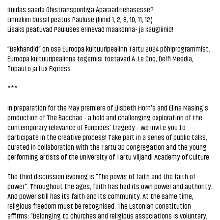
Kuidas saada ühistranspordiga Aparaaditehasesse?
Linnaliini bussil peatus Pauluse (liinid 1, 2, 8, 10, 11, 12)
Lisaks peatuvad Pauluses erinevad maakonna- ja kaugliinid!
“Bakhandid” on osa Euroopa kultuuripealinn Tartu 2024 põhiprogrammist.
Euroopa kultuuripealinna tegemisi toetavad A. Le Coq, Delfi Meedia,
Topauto ja Lux Express.
***
In preparation for the May premiere of Liisbeth Horn's and Elina Masing's
production of The Bacchae - a bold and challenging exploration of the
contemporary relevance of Euripides' tragedy - we invite you to
participate in the creative process! Take part in a series of public talks,
curated in collaboration with the Tartu 3D Congregation and the young
performing artists of the University of Tartu Viljandi Academy of Culture.
The third discussion evening is "The power of faith and the faith of
power". Throughout the ages, faith has had its own power and authority.
And power still has its faith and its community. At the same time,
religious freedom must be recognised. The Estonian Constitution
affirms: "Belonging to churches and religious associations is voluntary.