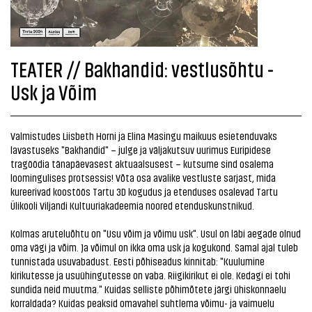
TEATER // Bakhandid: vestlusõhtu -
Usk ja Võim
Valmistudes Liisbeth Horni ja Elina Masingu maikuus esietenduvaks
lavastuseks "Bakhandid" – julge ja väljakutsuv uurimus Euripidese
tragöödia tänapäevasest aktuaalsusest – kutsume sind osalema
loomingulises protsessis! Võta osa avalike vestluste sarjast, mida
kureerivad koostöös Tartu 3D kogudus ja etenduses osalevad Tartu
Ülikooli Viljandi Kultuuriakadeemia noored etenduskunstnikud.
Kolmas aruteluõhtu on "Usu võim ja võimu usk". Usul on läbi aegade olnud
oma vägi ja võim. Ja võimul on ikka oma usk ja kogukond. Samal ajal tuleb
tunnistada usuvabadust. Eesti põhiseadus kinnitab: "Kuulumine
kirikutesse ja usuühingutesse on vaba. Riigikirikut ei ole. Kedagi ei tohi
sundida neid muutma." Kuidas selliste põhimõtete järgi ühiskonnaelu
korraldada? Kuidas peaksid omavahel suhtlema võimu- ja vaimuelu